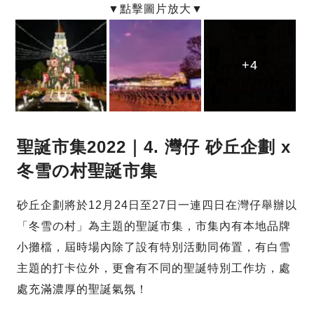
+4
+4
+4
聖誕市集2022｜4. 灣仔 砂丘企劃 x
冬雪の村聖誕市集
砂丘企劃將於12月24日至27日一連四日在灣仔舉辦以
「冬雪の村」為主題的聖誕市集，市集內有本地品牌
小攤檔，屆時場內除了設有特別活動同佈置，有白雪
主題的打卡位外，更會有不同的聖誕特別工作坊，處
處充滿濃厚的聖誕氣氛！