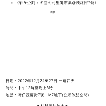
《砂丘企劃 x 冬雪の村聖誕市集@茂蘿街7號》
廣告
日期：2022年12月24至27日 一連四天
時間：中午12時至晚上8時
地點：灣仔茂蘿街7號－M7地下(公眾休憩空間)