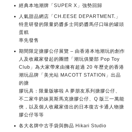
經典本地潮牌「SUPER X」強勢回歸
人氣甜品網店「CH.EESE DEPARTMENT.」
特意研發的限量奶醬多士同奶醬馬仔口味的罐頭
蛋糕
率先發售
期間限定搪膠公仔展覽 – 由香港本地潮玩的創作
人及收藏家發起的團體「潮玩俱樂部 Pop Toy
Club」為大家帶來由擁有超過 20 年歷史的香港
潮玩品牌「美光站 MACOTT STATION」出品
的搪
膠玩具：限量版哆啦 A 夢朋友系列搪膠公仔、
不二家牛奶妹莫斯馬克搪膠公仔、Q 版三一萬能
俠，以及個人收藏家借出的日本復古卡通人物搪
膠公仔等等
各大名牌中古手袋與飾品 Hikari Studio