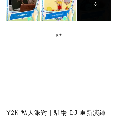
+3
+3
+3
廣告
Y2K 私人派對｜駐場 DJ 重新演繹