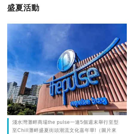
盛夏活動
淺水灣灘畔商場the pulse一連5個週末舉行至型
至Chill灘畔盛夏街頭潮流文化嘉年華!（圖片來