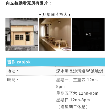
向左拉動看完所有圖片：
+4
+4
+4
習作 zapjok
地址：
深水埗長沙灣道66號地舖
時間：
星期一、三至四 12nn-
8pm
星期五至六 12nn-9pm
星期日 12nn-8pm
（逢星期二休息）