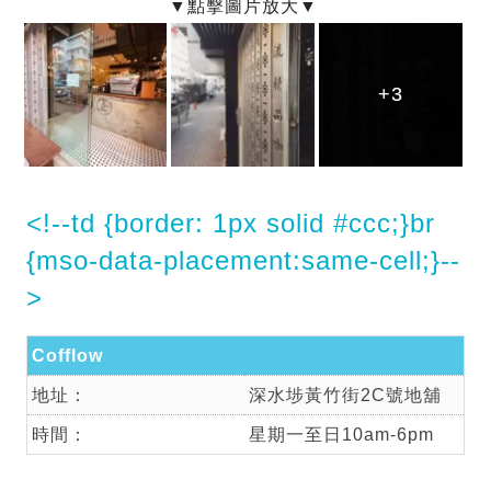
+3
+3
+3
<!--td {border: 1px solid #ccc;}br
{mso-data-placement:same-cell;}--
>
Cofflow
地址：
深水埗黃竹街2C號地舖
時間：
星期一至日10am-6pm