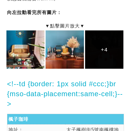
向左拉動看完所有圖片：
+4
+4
+4
<!--td {border: 1px solid #ccc;}br
{mso-data-placement:same-cell;}--
>
楓子珈琲
地址：
太子楓樹街5號南楓樓地