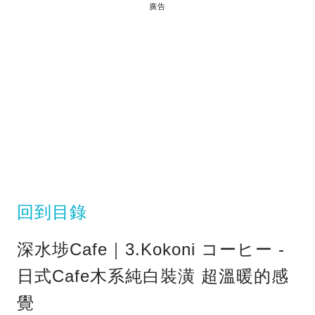
廣告
回到目錄
深水埗Cafe｜3.Kokoni コーヒー -
日式Cafe木系純白裝潢 超溫暖的感
覺