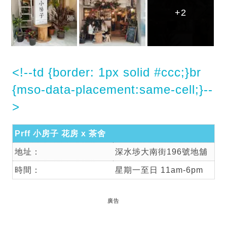
+2
+2
+2
<!--td {border: 1px solid #ccc;}br
{mso-data-placement:same-cell;}--
>
Prff 小房子 花房 x 茶舍
地址：
深水埗大南街196號地舖
時間：
星期一至日 11am-6pm
廣告