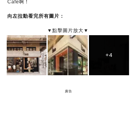
Cafe啊！
向左拉動看完所有圖片：
+4
+4
+4
廣告