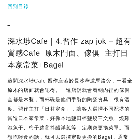
回到目錄
–
深水埗Cafe｜4.習作 zap jok – 超有
質感Cafe 原木門面、傢俱 主打日
本家常菜+Bagel
這間深水埗Cafe 習作座落於長沙灣道馬路旁，一看全
原木的店面就會認得。一進店舖就會看到內裡的傢俱
全都是木製，而杯碟是他們手製的陶瓷食具，很有溫
度。習作主打「日替定食」，讓客人選擇不同配搭的
當造日本家常菜，好像本地鹽田梓鹽燒三文魚、燒雞
泡魚干、梅子蘿蔔拌醋洋蔥等，定期會更換菜單。而
想吃輕食的話，就可以選擇定期更換的Bagel﹐通常