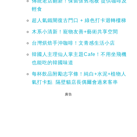
傳統老店翻新！保留懷舊地板 提供咖啡及
輕食
超人氣鐵閘復古門口 + 綠色打卡迴轉樓梯
木系小清新！寵物友善+藝術共享空間
台灣烘焙手沖咖啡！文青感生活小店
韓國人主理仙人掌主題Cafe！不用坐飛機
也能吃的韓國味道
每杯飲品附勵志字條！純白+水泥+植物人
氣打卡點 隔壁貓店長偶爾會過來客串
廣告