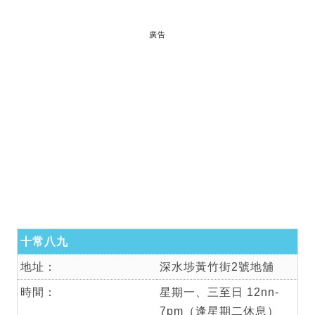
廣告
十常八九
地址：
深水埗黃竹街2號地舖
時間：
星期一、三至日 12nn-
7pm（逢星期二休息）