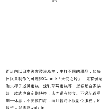
廣告
而店內以日本復古裝潢為主，主打不同的甜品，如每
日限量制作的可麗露Canelé「天使之鈴」，還有斑蘭
咖央椰子戚風蛋糕、煉乳草莓蛋糕等，蛋糕是自家烘
焙，款式也會定期轉換，店內還有輕食。不過記得星
期一休息，不要摸門釘，而且暫時不設訂位服務，所
以想去就需要walk in。