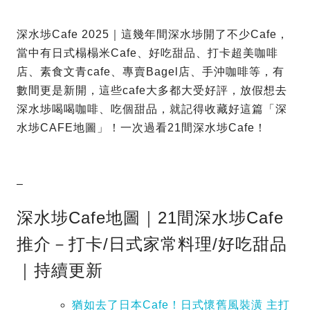
深水埗Cafe 2025｜這幾年間深水埗開了不少Cafe，
當中有日式榻榻米Cafe、好吃甜品、打卡超美咖啡
店、素食文青cafe、專賣Bagel店、手沖咖啡等，有
數間更是新開，這些cafe大多都大受好評，放假想去
深水埗喝喝咖啡、吃個甜品，就記得收藏好這篇「深
水埗CAFE地圖」！一次過看21間深水埗Cafe！
–
深水埗Cafe地圖｜21間深水埗Cafe
推介－打卡/日式家常料理/好吃甜品
｜持續更新
猶如去了日本Cafe！日式懷舊風裝潢 主打