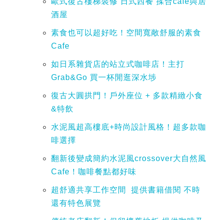
歐式復古樓梯裝修 日式西餐 揉合cafe與居
酒屋
素食也可以超好吃！空間寬敞舒服的素食
Cafe
如日系雜貨店的站立式咖啡店！主打
Grab&Go 買一杯閒逛深水埗
復古大圓拱門！戶外座位 + 多款精緻小食
&特飲
水泥風超高樓底+時尚設計風格！超多款咖
啡選擇
翻新後變成簡約水泥風crossover大自然風
Cafe！咖啡餐點都好味
超舒適共享工作空間 提供書籍借閱 不時
還有特色展覽