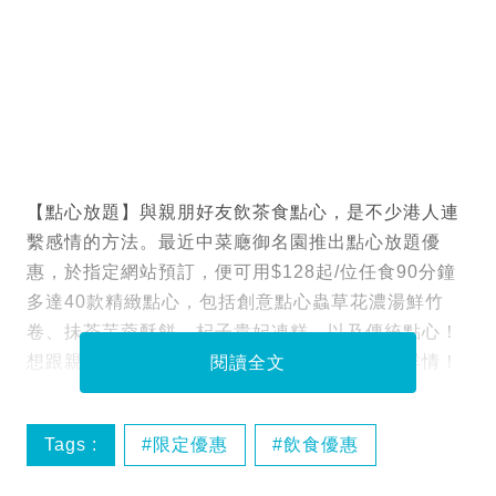
【點心放題】與親朋好友飲茶食點心，是不少港人連
繫感情的方法。最近中菜廰御名園推出點心放題優
惠，於指定網站預訂，便可用$128起/位任食90分鐘
多達40款精緻點心，包括創意點心蟲草花濃湯鮮竹
卷、抺茶芋蓉酥餅、杞子貴妃凍糕，以及傳統點心！
想跟親朋好友去吃點心放題聚一聚，即看預訂詳情！
閱讀全文
Tags :
限定優惠
飲食優惠