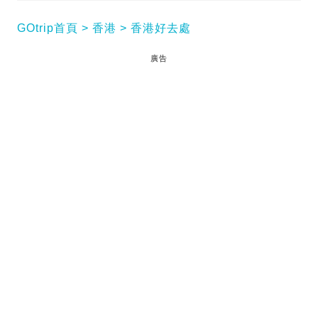
GOtrip首頁
香港
香港好去處
廣告
工展會2023/2024｜第57屆工展會將於12月16日至
2024年1月8日香港銅鑼灣維多利亞公園舉行，一連