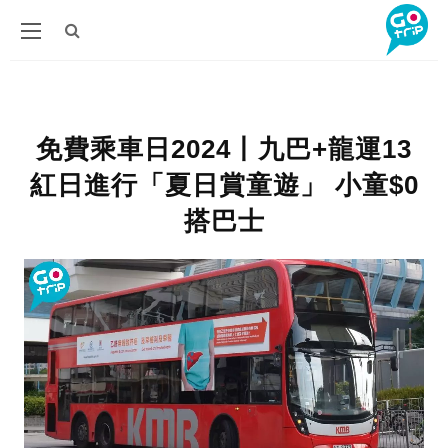
免費乘車日2024丨九巴+龍運13
紅日進行「夏日賞童遊」 小童$0
搭巴士