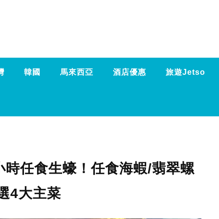
灣
韓國
馬來西亞
酒店優惠
旅遊Jetso
3小時任食生蠔！任食海蝦/翡翠螺
選4大主菜