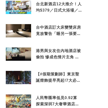
台北新酒店12大推介！人
均$379／日式大浴場／1
分鐘到捷運／米芝蓮推介
台中酒店訂大床變雙床房
竟放警告「睡另一張要加
錢」網民：好孤寒
港男與女友住內地酒店被
偷拍 慘成色情片主角 鏡
頭位置曝光 逾180間酒店
中招
【#假期策劃師】東京聖
誕燈飾提早亮起!7大必去
打卡點 快把路線收藏吧
人民幣匯率低見0.92算
探索深圳7大奢華酒店體