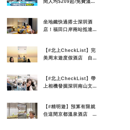
間人均$209起/免費溫泉/
近博多車站
坐地鐵快過搭士深圳酒
店！福田口岸兩站抵達
還有免費烘洗服務
【#北上CheckList】完
美周末遊度假酒店 自帶
電影院 必打卡深圳膠囊
列車
【#北上CheckList】帶
上相機發掘深圳南山文藝
角落 2天1夜住進海景套
房享受私人時光
【#精明遊】預算有限就
住這間京都溫泉酒店 車
站行5分鐘可達 必吃自助
早餐