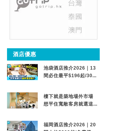
酒店優惠
池袋酒店推介2026｜13
間必住最平$196起/30秒
到車站/免費碳酸溫泉
樓下就是築地場外市場
想平住寬敞客房就選這間
東京酒店
福岡酒店推介2026｜20