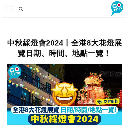
中秋綵燈會2024丨全港8大花燈展
覽日期、時間、地點一覽！