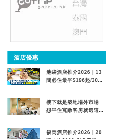
酒店優惠
池袋酒店推介2026｜13
間必住最平$196起/30秒
到車站/免費碳酸溫泉
樓下就是築地場外市場
想平住寬敞客房就選這間
東京酒店
福岡酒店推介2026｜20