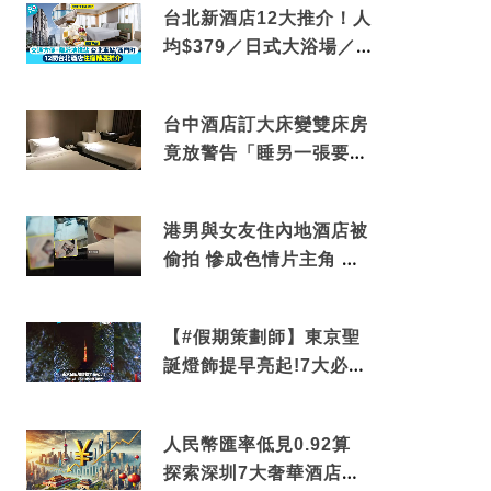
台北新酒店12大推介！人
均$379／日式大浴場／1
分鐘到捷運／米芝蓮推介
台中酒店訂大床變雙床房
竟放警告「睡另一張要加
錢」網民：好孤寒
港男與女友住內地酒店被
偷拍 慘成色情片主角 鏡
頭位置曝光 逾180間酒店
中招
【#假期策劃師】東京聖
誕燈飾提早亮起!7大必去
打卡點 快把路線收藏吧
人民幣匯率低見0.92算
探索深圳7大奢華酒店體