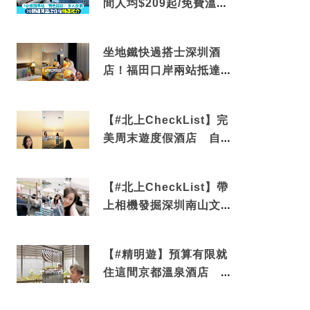
間人均$209起/免費溫泉/
近博多車站
坐地鐵快過搭士深圳酒
店！福田口岸兩站抵達
還有免費烘洗服務
【#北上CheckList】完
美周末遊度假酒店 自帶
電影院 必打卡深圳膠囊
列車
【#北上CheckList】帶
上相機發掘深圳南山文藝
角落 2天1夜住進海景套
房享受私人時光
【#精明遊】預算有限就
住這間京都溫泉酒店 車
站行5分鐘可達 必吃自助
早餐