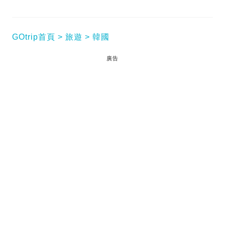
GOtrip首頁
旅遊
韓國
廣告
愛到韓國旅行的大家應該也有到過首爾、釜山吧？不