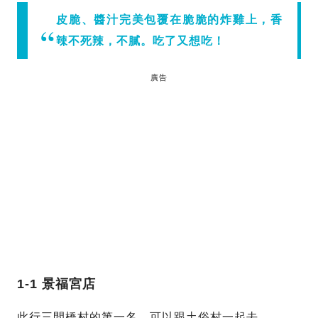
皮脆、醬汁完美包覆在脆脆的炸雞上，香
辣不死辣，不膩。吃了又想吃！
廣告
1-1 景福宮店
此行三間橋村的第一名，可以跟土俗村一起去。