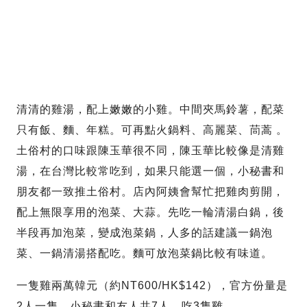
清清的雞湯，配上嫩嫩的小雞。中間夾馬鈴薯，配菜
只有飯、麵、年糕。可再點火鍋料、高麗菜、茼蒿 。
土俗村的口味跟陳玉華很不同，陳玉華比較像是清雞
湯，在台灣比較常吃到，如果只能選一個，小秘書和
朋友都一致推土俗村。店內阿姨會幫忙把雞肉剪開，
配上無限享用的泡菜、大蒜。先吃一輪清湯白鍋，後
半段再加泡菜，變成泡菜鍋，人多的話建議一鍋泡
菜、一鍋清湯搭配吃。麵可放泡菜鍋比較有味道。
一隻雞兩萬韓元（約NT600/HK$142），官方份量是
2人一隻，小秘書和友人共7人，吃3隻雞。