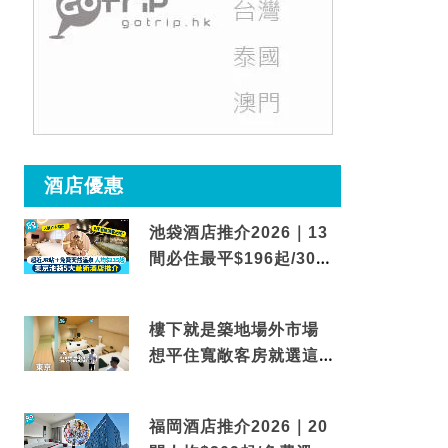
酒店優惠
池袋酒店推介2026｜13
間必住最平$196起/30秒
到車站/免費碳酸溫泉
樓下就是築地場外市場
想平住寬敞客房就選這間
東京酒店
福岡酒店推介2026｜20