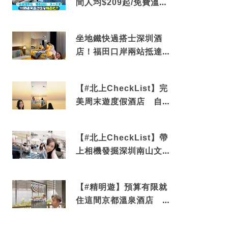
間人均$209起/免費溫泉/
近博多車站
坐地鐵快過搭士深圳酒
店！福田口岸兩站抵達
還有免費烘洗服務
【#北上CheckList】完
美周末遊度假酒店 自帶
電影院 必打卡深圳膠囊
列車
【#北上CheckList】帶
上相機發掘深圳南山文藝
角落 2天1夜住進海景套
房享受私人時光
【#精明遊】預算有限就
住這間京都溫泉酒店 車
站行5分鐘可達 必吃自助
早餐