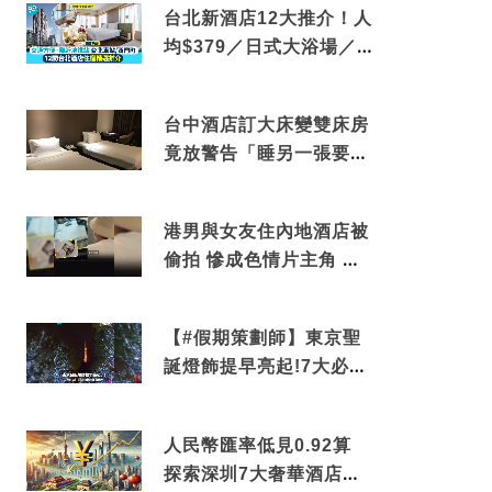
台北新酒店12大推介！人
均$379／日式大浴場／1
分鐘到捷運／米芝蓮推介
台中酒店訂大床變雙床房
竟放警告「睡另一張要加
錢」網民：好孤寒
港男與女友住內地酒店被
偷拍 慘成色情片主角 鏡
頭位置曝光 逾180間酒店
中招
【#假期策劃師】東京聖
誕燈飾提早亮起!7大必去
打卡點 快把路線收藏吧
人民幣匯率低見0.92算
探索深圳7大奢華酒店體