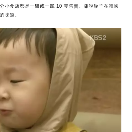
小食店都是一盤或一籠 10 隻售賣。雖說餃子在韓國
的味道。