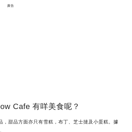
廣告
w Cafe 有咩美食呢？
製嘅飲品，甜品方面亦只有雪糕，布丁、芝士撻及小蛋糕。據
。