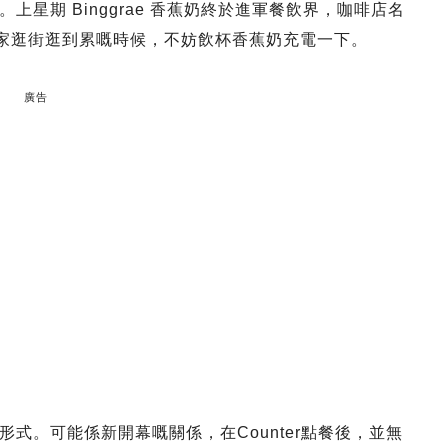
星期 Binggrae 香蕉奶終於進軍餐飲界，咖啡店名
門。大家逛街逛到累嘅時候，不妨飲杯香蕉奶充電一下。
廣告
自助形式。可能係新開幕嘅關係，在Counter點餐後，並無