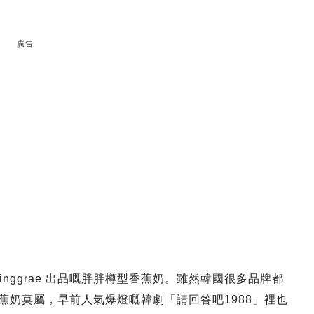
廣告
nggrae 出品嘅胖胖樽型香蕉奶。雖然韓國很多品牌都
香蕉奶莫屬
，早前人氣爆燈嘅韓劇「請回答吧1988」裡也