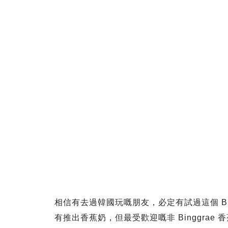
相信有去過韓國玩嘅朋友，必定有試過這個 Bi
有推出香蕉奶，但最受歡迎嘅非 Binggrae 