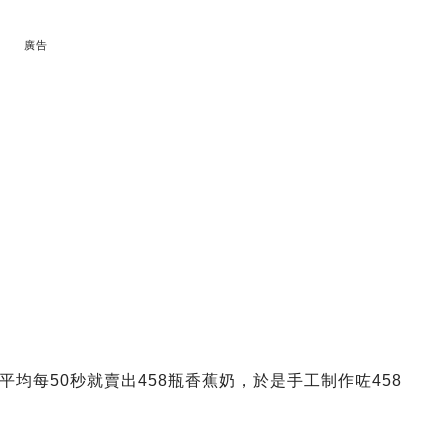
廣告
均每50秒就賣出458瓶香蕉奶，於是手工制作咗458