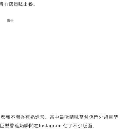
常留心店員嘅出餐。
廣告
燈飾都離不開香蕉奶造形。當中最吸睛嘅當然係門外超巨型
香蕉奶瞬間在Instagram 佔了不少版面。