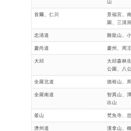
山
首爾、仁川
景福宮、
園、三清
忠清道
雞龍山、
慶尚道
慶州、周
大邱
大邱森林
公園、八
全羅北道
德裕山、
全羅南道
智異山、
出山
釜山
梵魚寺、
濟州道
漢拿山、