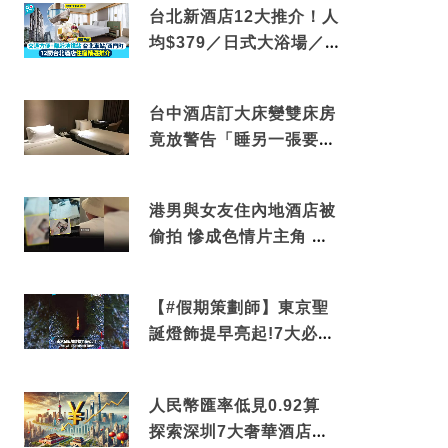
台北新酒店12大推介！人
均$379／日式大浴場／1
分鐘到捷運／米芝蓮推介
台中酒店訂大床變雙床房
竟放警告「睡另一張要加
錢」網民：好孤寒
港男與女友住內地酒店被
偷拍 慘成色情片主角 鏡
頭位置曝光 逾180間酒店
中招
【#假期策劃師】東京聖
誕燈飾提早亮起!7大必去
打卡點 快把路線收藏吧
人民幣匯率低見0.92算
探索深圳7大奢華酒店體