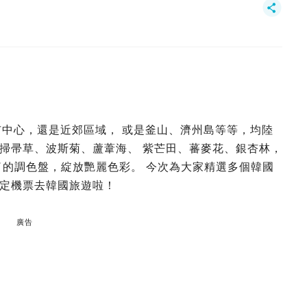
市中心，還是近郊區域， 或是釜山、濟州島等等，均陸
掃帚草、波斯菊、蘆葦海、 紫芒田、蕃麥花、銀杏林，
了的調色盤，綻放艷麗色彩。 今次為大家精選多個韓國
定機票去韓國旅遊啦！
廣告