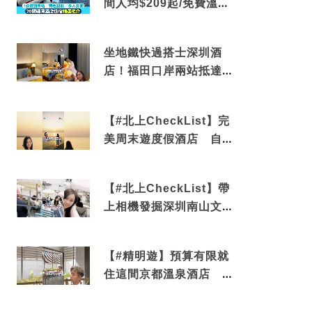
間人均$209起/免費溫泉/
近博多車站
坐地鐵快過搭士深圳酒
店！福田口岸兩站抵達
還有免費烘洗服務
【#北上CheckList】完
美周末遊度假酒店 自帶
電影院 必打卡深圳膠囊
列車
【#北上CheckList】帶
上相機發掘深圳南山文藝
角落 2天1夜住進海景套
房享受私人時光
【#精明遊】預算有限就
住這間京都溫泉酒店 車
站行5分鐘可達 必吃自助
早餐