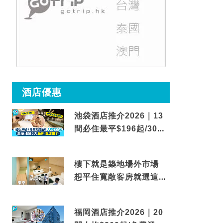
酒店優惠
池袋酒店推介2026｜13
間必住最平$196起/30秒
到車站/免費碳酸溫泉
樓下就是築地場外市場
想平住寬敞客房就選這間
東京酒店
福岡酒店推介2026｜20