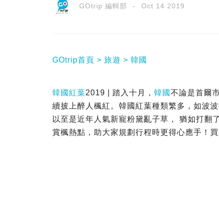
GOtrip 編輯部
Oct 14 2019
GOtrip首頁
旅遊
韓國
韓國紅葉
2019 | 踏入十月，
韓國
不論是首爾
續披上醉人楓紅。韓國紅葉種類繁多，如波波
以至是近年人氣新寵粉黛亂子草， 猶如打翻
賞楓熱點，助大家規劃行程時更得心應手！買