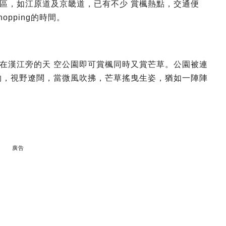
區，如江原道及京畿道，已有不少 賞楓熱點，交通便
pping的時間。
在漢江旁的天 空公園即可賞楓同時又賞芒草。公園被連
物，視野遼闊，當微風吹拂，芒草搖曳生姿，猶如一陣陣
廣告