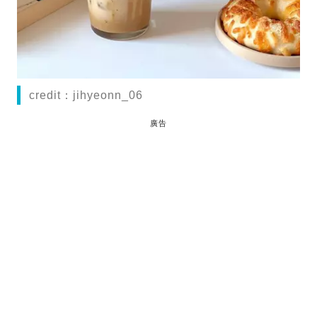
credit：jihyeonn_06
廣告