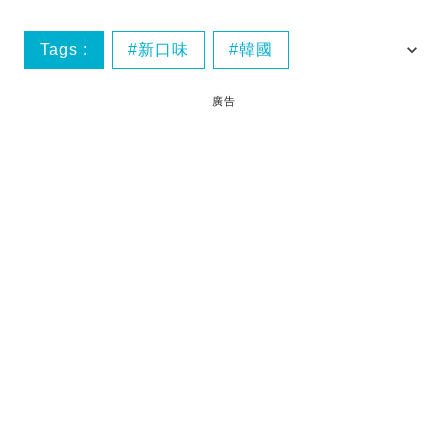
Tags :
新口味
韓國
韓國人氣牛奶
香蕉味
廣告