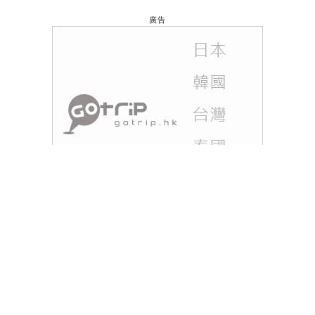
廣告
全球抗疫，日日留在家中不能外出，在家DIY的食譜
更是大受歡迎。最近韓國新興的人氣「400次咖
啡」，就在社交平台瘋狂洗版，一人上載一杯「400
次咖啡」才是時尚。聰明的網友們更演繹出不少變奏