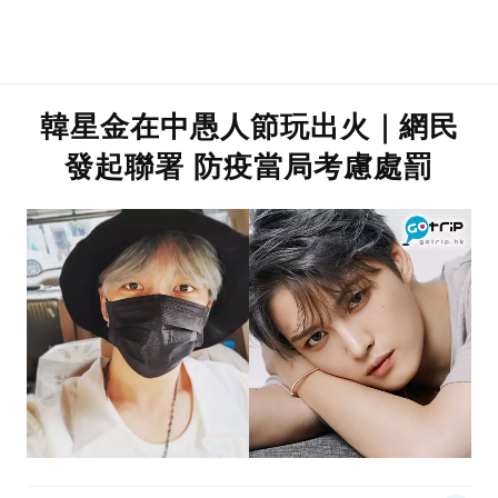
韓星金在中愚人節玩出火｜網民
發起聯署 防疫當局考慮處罰