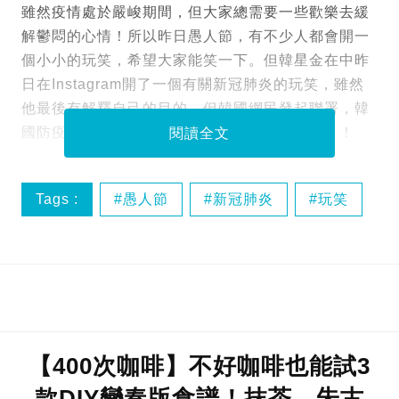
雖然疫情處於嚴峻期間，但大家總需要一些歡樂去緩
解鬱悶的心情！所以昨日愚人節，有不少人都會開一
個小小的玩笑，希望大家能笑一下。但韓星金在中昨
日在Instagram開了一個有關新冠肺炎的玩笑，雖然
他最後有解釋自己的目的，但韓國網民發起聯署，韓
國防疫當局更有機會考慮處罰，疑似「玩出火」！
閱讀全文
Tags :
愚人節
新冠肺炎
玩笑
疫情
【400次咖啡】不好咖啡也能試3
款DIY變奏版食譜！抹茶、朱古