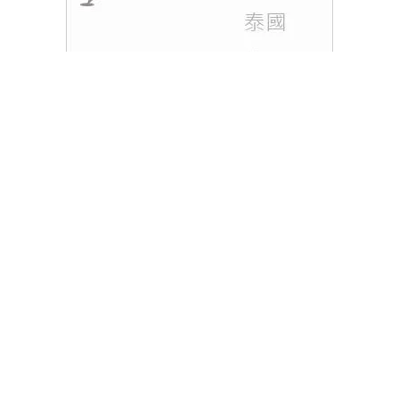
相信對於愛美一族而言，The Ordinary這個名字應該
一點都不會陌生。這個來自加拿大的
護膚
品牌，產品
出名功效顯著，價錢超平。不過最近就驚傳The
Ordinary即將結業，如果你是粉絲的話，就要把握最
後機會囤貨了！
閱讀全文
Tags :
網購