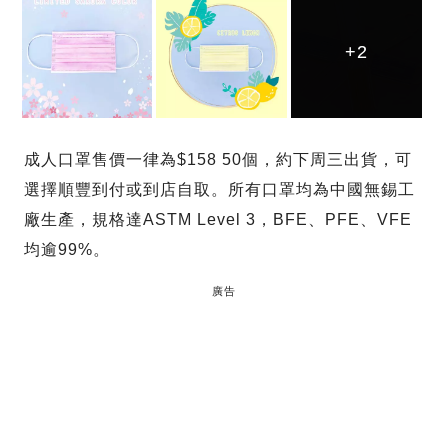
+2
+2
+2
成人口罩售價一律為$158 50個，約下周三出貨，可
選擇順豐到付或到店自取。所有口罩均為中國無錫工
廠生產，規格達ASTM Level 3，BFE、PFE、VFE
均逾99%。
廣告