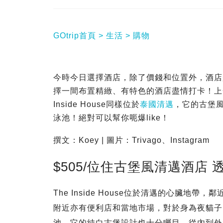
GOtrip首頁
生活
購物
今時今日選擇酒店，除了價錢和位置外，酒店是
擇一間布置精緻、有特色的酒店盡情打卡！上
Inside House同樣位於
泰國
清邁
，它的古堡
泳池！絕對可以幫你呃爆like！
撰文：Koey | 圖片：Trivago、Instagram
$505/位住古堡風清邁酒店 
The Inside House位於清邁的心臟
附近亦有便利店和當地市場，對於身為夜貓子
池，它的純白古堡設計也十分矚目，從內到外