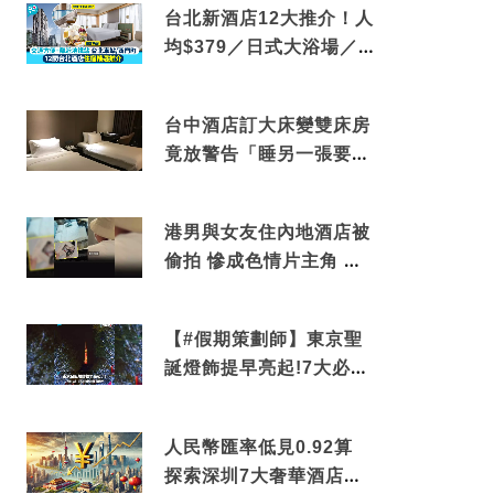
台北新酒店12大推介！人
均$379／日式大浴場／1
分鐘到捷運／米芝蓮推介
台中酒店訂大床變雙床房
竟放警告「睡另一張要加
錢」網民：好孤寒
港男與女友住內地酒店被
偷拍 慘成色情片主角 鏡
頭位置曝光 逾180間酒店
中招
【#假期策劃師】東京聖
誕燈飾提早亮起!7大必去
打卡點 快把路線收藏吧
人民幣匯率低見0.92算
探索深圳7大奢華酒店體