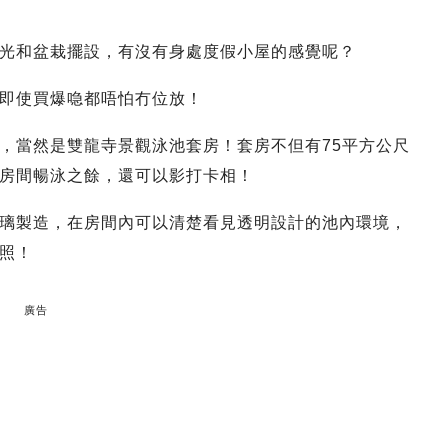
光和盆栽擺設，有沒有身處度假小屋的感覺呢？
即使買爆喼都唔怕冇位放！
，當然是雙龍寺景觀泳池套房！套房不但有75平方公尺
房間暢泳之餘，還可以影打卡相！
璃製造，在房間內可以清楚看見透明設計的池內環境，
照！
廣告