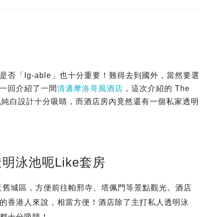
否「Ig-able」也十分重要！難得去到國外，當然要選
一回介紹了一間
清邁摩洛哥風酒店
，這次介紹的 The
風純白設計十分吸睛，而酒店房內竟然還有一個私家透明
透明泳池呃Like套房
地帶，鄰近舊城區，方便前往帕邢寺、塔佩門等景點觀光。酒店
的香港人來說，相當方便！酒店除了主打私人透明泳
都十分吸睛！