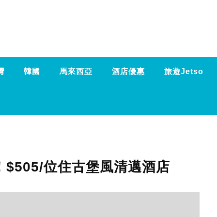
灣
韓國
馬來西亞
酒店優惠
旅遊Jetso
！$505/位住古堡風清邁酒店