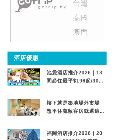
酒店優惠
池袋酒店推介2026｜13
間必住最平$196起/30秒
到車站/免費碳酸溫泉
樓下就是築地場外市場
想平住寬敞客房就選這間
東京酒店
福岡酒店推介2026｜20