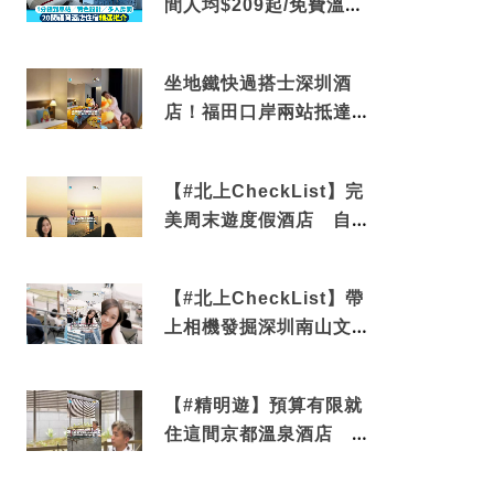
間人均$209起/免費溫泉/
近博多車站
坐地鐵快過搭士深圳酒
店！福田口岸兩站抵達
還有免費烘洗服務
【#北上CheckList】完
美周末遊度假酒店 自帶
電影院 必打卡深圳膠囊
列車
【#北上CheckList】帶
上相機發掘深圳南山文藝
角落 2天1夜住進海景套
房享受私人時光
【#精明遊】預算有限就
住這間京都溫泉酒店 車
站行5分鐘可達 必吃自助
早餐