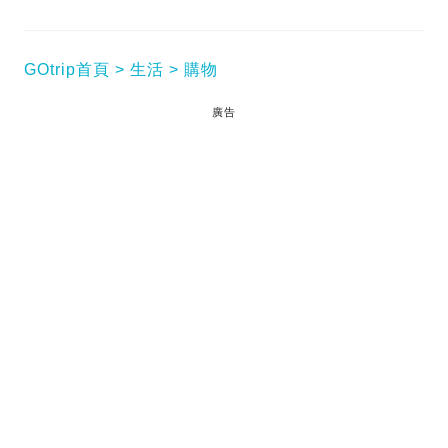
GOtrip首頁
生活
購物
廣告
好想瘋狂摸屁股啊！！！放心，編輯不是變態，說的