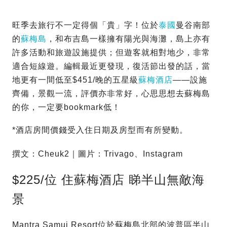
旺季去旅行不一定得個「貴」字！位於
泰國
曼谷南部
的
蘇梅島
，和布吉島一樣擁有陽光與海灘，島上亦有
許多活動和旅遊設施提供；但遊客就相對地少，非常
適合短線遊。編輯最近更發現，復活節出發的話，當
地更有一間低至$451/晚的五星級
蘇梅
酒店
——設施
齊備，景觀一流，評價亦非常好，心思思想去蘇梅島
的你，一定要bookmark低！
*酒店房間價錢受入住日期及房型而有所變動。
撰文：Cheuk2｜圖片：Trivago、Instagram
$225/位 住蘇梅酒店 睇半山無敵海
景
Mantra Samui Resort位於蘇梅島北部的波普區半山