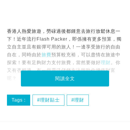
香港人熱愛旅遊，勞碌過後都鍾意去旅行放鬆休息一
下！近年流行Flash Packer，即係擁有更多預算，獨
立自主並且有銀彈可用的旅人！一邊享受旅行的自由
自在，同時由於
旅費
預算較充裕，可以盡情在旅途中
探索！要有足夠財力支付旅費，當然要做好
理財
。你
又有否想過，有一個靈活儲錢方法能助你增值財富
呢？
閱讀全文
Tags :
理財貼士
理財
活期存款
旅行