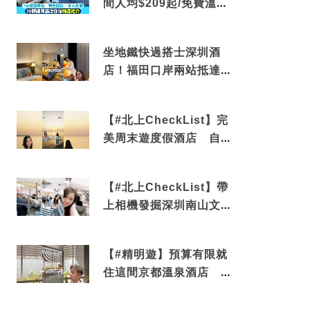
間人均$209起/免費溫泉/
近博多車站
坐地鐵快過搭士深圳酒
店！福田口岸兩站抵達
還有免費烘洗服務
【#北上CheckList】完
美周末遊度假酒店 自帶
電影院 必打卡深圳膠囊
列車
【#北上CheckList】帶
上相機發掘深圳南山文藝
角落 2天1夜住進海景套
房享受私人時光
【#精明遊】預算有限就
住這間京都溫泉酒店 車
站行5分鐘可達 必吃自助
早餐