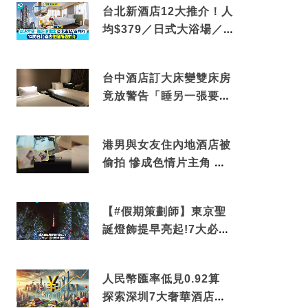
台北新酒店12大推介！人
均$379／日式大浴場／1
分鐘到捷運／米芝蓮推介
台中酒店訂大床變雙床房
竟放警告「睡另一張要加
錢」網民：好孤寒
港男與女友住內地酒店被
偷拍 慘成色情片主角 鏡
頭位置曝光 逾180間酒店
中招
【#假期策劃師】東京聖
誕燈飾提早亮起!7大必去
打卡點 快把路線收藏吧
人民幣匯率低見0.92算
探索深圳7大奢華酒店體