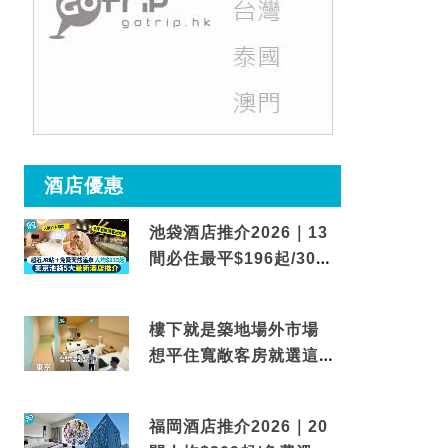
酒店優惠
池袋酒店推介2026｜13
間必住最平$196起/30秒
到車站/免費碳酸溫泉
樓下就是築地場外市場
想平住寬敞客房就選這間
東京酒店
福岡酒店推介2026｜20