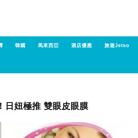
灣
韓國
馬來西亞
酒店優惠
旅遊Jetso
！日妞極推 雙眼皮眼膜