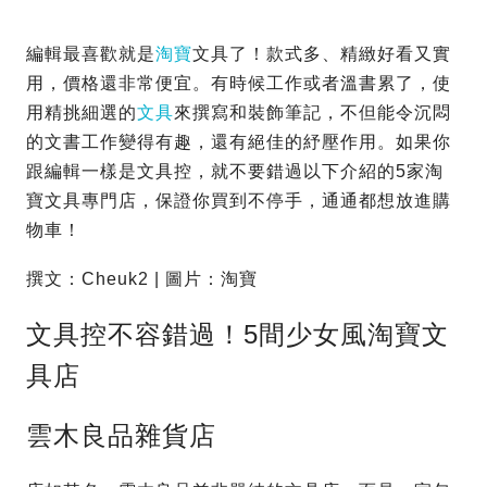
編輯最喜歡就是
淘寶
文具了！款式多、精緻好看又實
用，價格還非常便宜。有時候工作或者溫書累了，使
用精挑細選的
文具
來撰寫和裝飾筆記，不但能令沉悶
的文書工作變得有趣，還有絕佳的紓壓作用。如果你
跟編輯一樣是文具控，就不要錯過以下介紹的5家淘
寶文具專門店，保證你買到不停手，通通都想放進購
物車！
撰文：Cheuk2 | 圖片：淘寶
文具控不容錯過！5間少女風淘寶文
具店
雲木良品雜貨店