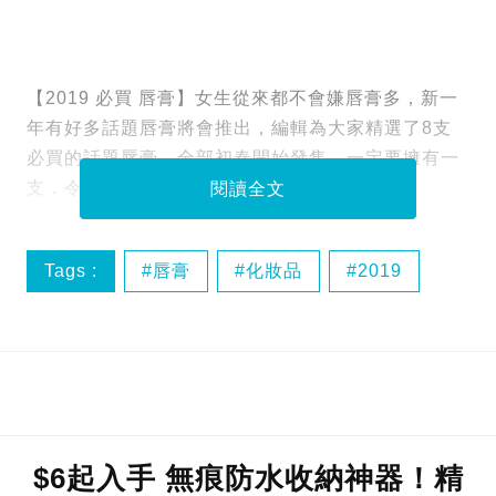
【2019 必買 唇膏】女生從來都不會嫌唇膏多，新一
年有好多話題唇膏將會推出，編輯為大家精選了8支
必買的話題唇膏，全部初春開始發售，一定要擁有一
支，令雙唇變得更美！
閱讀全文
Tags :
唇膏
化妝品
2019
YSL
$6起入手 無痕防水收納神器！精