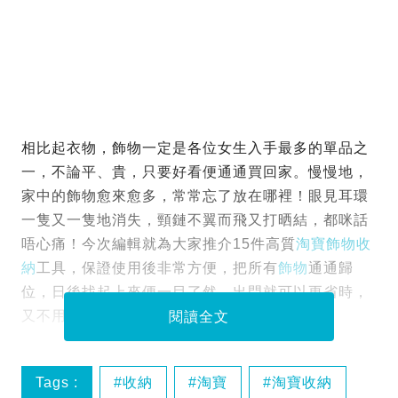
相比起衣物，飾物一定是各位女生入手最多的單品之
一，不論平、貴，只要好看便通通買回家。慢慢地，
家中的飾物愈來愈多，常常忘了放在哪裡！眼見耳環
一隻又一隻地消失，頸鏈不翼而飛又打晒結，都咪話
唔心痛！今次編輯就為大家推介15件高質
淘寶
飾物收
納
工具，保證使用後非常方便，把所有
飾物
通通歸
位，日後找起上來便一目了然，出門就可以更省時，
又不用怕丟失了！
閱讀全文
Tags :
收納
淘寶
淘寶收納