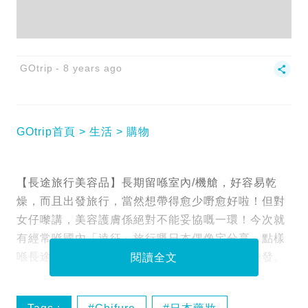
GOtrip
8 years ago
GOtrip首頁
生活
購物
【長途旅行美容品】長期留喺室內/機艙，好容易乾
燥，而且出發旅行，當然想帶得愈少嘢愈好啦！但對
女仔嚟講，美容護膚係絕對不能妥協嘅一環！今次就
有經常喺國內「遠征」旅行嘅日本偶像宅分享，點樣
喺長途移動「飽歷滄桑」之後，依然保持容光煥發。
閱讀全文