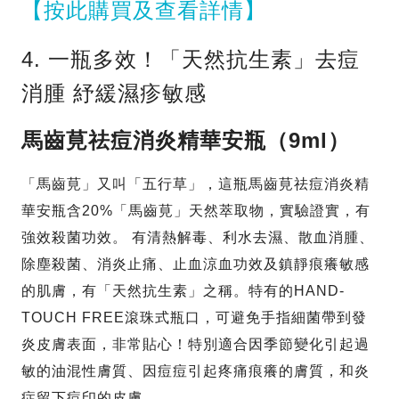
【按此購買及查看詳情】
4. 一瓶多效！「天然抗生素」去痘
消腫 紓緩濕疹敏感
馬齒莧祛痘消炎精華安瓶（9ml）
「馬齒莧」又叫「五行草」，這瓶馬齒莧祛痘消炎精
華安瓶含20%「馬齒莧」天然萃取物，實驗證實，有
強效殺菌功效。 有清熱解毒、利水去濕、散血消腫、
除塵殺菌、消炎止痛、止血涼血功效及鎮靜痕癢敏感
的肌膚，有「天然抗生素」之稱。特有的HAND-
TOUCH FREE滾珠式瓶口，可避免手指細菌帶到發
炎皮膚表面，非常貼心！特別適合因季節變化引起過
敏的油混性膚質、因痘痘引起疼痛痕癢的膚質，和炎
症留下痘印的皮膚。