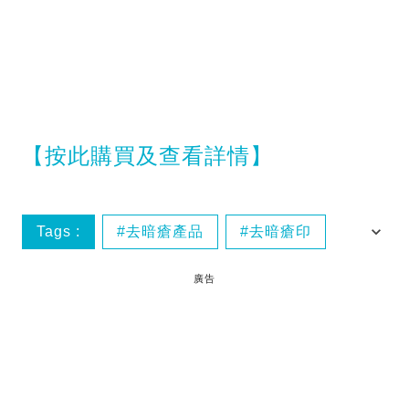
【按此購買及查看詳情】
Tags :
去暗瘡產品
去暗瘡印
消炎
暗瘡
廣告