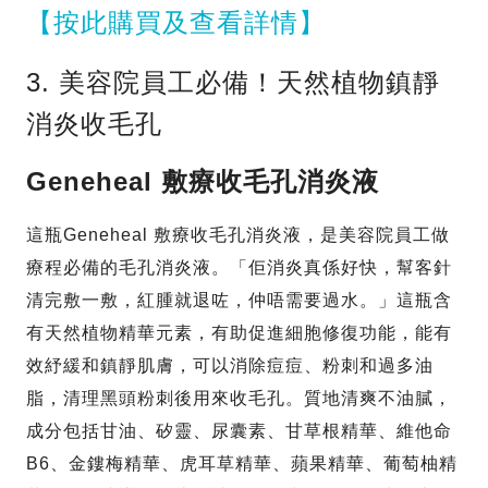
【按此購買及查看詳情】
3. 美容院員工必備！天然植物鎮靜
消炎收毛孔
Geneheal 敷療收毛孔消炎液
這瓶Geneheal 敷療收毛孔消炎液，是美容院員工做
療程必備的毛孔消炎液。「佢消炎真係好快，幫客針
清完敷一敷，紅腫就退咗，仲唔需要過水。」這瓶含
有天然植物精華元素，有助促進細胞修復功能，能有
效紓緩和鎮靜肌膚，可以消除痘痘、粉刺和過多油
脂，清理黑頭粉刺後用來收毛孔。質地清爽不油膩，
成分包括甘油、矽靈、尿囊素、甘草根精華、維他命
B6、金鏤梅精華、虎耳草精華、蘋果精華、葡萄柚精