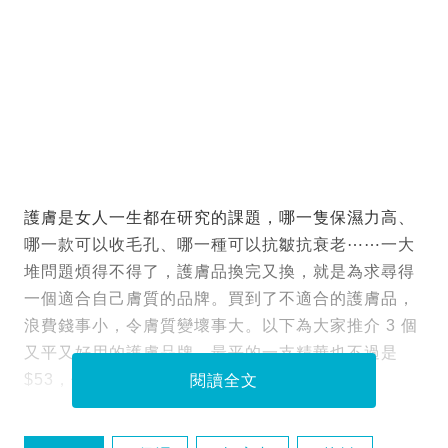
護膚是女人一生都在研究的課題，哪一隻保濕力高、
哪一款可以收毛孔、哪一種可以抗皺抗衰老⋯⋯一大
堆問題煩得不得了，護膚品換完又換，就是為求尋得
一個適合自己膚質的品牌。買到了不適合的護膚品，
浪費錢事小，令膚質變壞事大。以下為大家推介 3 個
又平又好用的護膚品牌，最平的一支精華也不過是
$53，值得一試。
閱讀全文