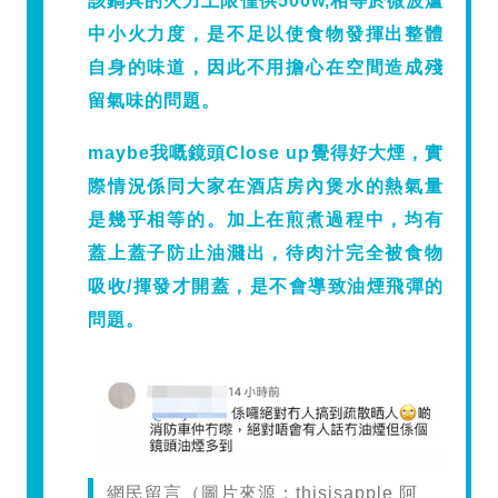
該鍋具的火力上限僅供500w,相等於微波爐
中小火力度，是不足以使食物發揮出整體
自身的味道，因此不用擔心在空間造成殘
留氣味的問題。
maybe我嘅鏡頭Close up覺得好大煙，實
際情況係同大家在酒店房內煲水的熱氣量
是幾乎相等的。加上在煎煮過程中，均有
蓋上蓋子防止油濺出，待肉汁完全被食物
吸收/揮發才開蓋，是不會導致油煙飛彈的
問題。
網民留言（圖片來源：thisisapple 阿