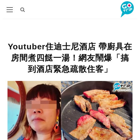
Youtuber住迪士尼酒店 帶廚具在
房間煮四餸一湯！網友鬧爆「搞
到酒店緊急疏散住客」