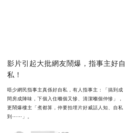
影片引起大批網友鬧爆，指事主好自
私！
唔少網民指事主真係好自私，有人指事主：「搞到成
間房成陣味，下個入住嗰個又慘、清潔嗰個仲慘」，
更鬧爆樓主「煮都算，仲要拍埋片好威話人知、自私
到⋯⋯」。