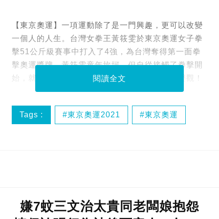
【東京奧運】一項運動除了是一門興趣，更可以改變
一個人的人生。台灣女拳王黃筱雯於東京奧運女子拳
擊51公斤級賽事中打入了4強，為台灣奪得第一面拳
擊奧運獎牌。黃筱雯童年坎坷，但自從接觸了拳擊開
始，就讓她找到了人生方向，令她變得更正面樂觀！
閱讀全文
Tags :
東京奧運2021
東京奧運
黃筱雯
嫌7蚊三文治太貴同老闆娘抱怨