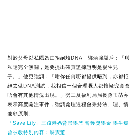
對於父母以私隱為由拒絕驗DNA，鄧炳強駁斥：「與
私隱完全無關，是要提出確實證據證明是親生兒
子。」他更強調：「咁你任何嘢都提供唔到，亦都拒
絕去做DNA測試，我相信一個合理嘅人都懷疑究竟會
唔會有其他情況出現。」勞工及福利局局長孫玉菡亦
表示高度關注事件，強調處理過程會秉持法、理、情
兼顧原則。
「Save Lily」三孩港媽背景學歷 曾獲獎學金 學生爆
曾被教特別內容：幾震驚