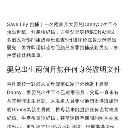
Save Lily 拘捕｜一名兩個月大嬰兒Danny出生至今
無出世紙、無產檢紀錄，自稱父母更拒絕DNA測試，
多個政府部門組成專班追查5日後終於在長沙灣尋獲
嬰兒，警方即場以疏忽照顧兒童罪拘捕該對男女，事
件背後疑點重重。
嬰兒出生兩個月無任何身份證明文件
事件源於一對港人父母聲稱在家中分娩誕下男嬰
Danny，惟嬰兒出生至今已逾兩個月，父母一直未有
為其辦理出生登記。入境處人員要求他們提供證據證
明Danny為親生骨肉，惟母親未能提供任何產前檢查
紀錄、生產後覆診紀錄，甚至連懷孕期間的照片亦無
法出示，更拒絕進行DNA比對測試。根據本港法例，