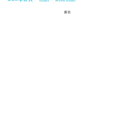
廣告
大閘蟹的當造季節終於到來，不少港人也會買大閘蟹
來吃，一嚐大閘蟹的的甘香蟹膏，鮮美爽甜的蟹肉。
但大閘蟹比較寒涼，不能進食過量，有內地女生於小
紅書上分享自己一日吃了8隻大閘蟹，事後非常後悔