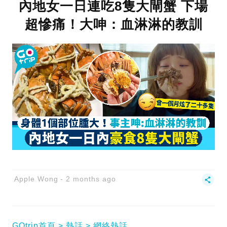
內地女一日連吃8隻大閘蟹 下場
超慘痛！大呻：血淋淋的教訓
Apple Wong
2 months ago
GOtrip首頁
熱話
網絡熱話