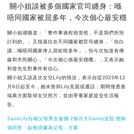
關小姐談被多個國家官司纏身：喺
唔同國家被屈多年，今次個心最安穩
關小姐感慨道：「整件事過程很突然，不是我們所預
計到的。」又指過往在不同國家都官司纏身，「坦白
講，喺唔同國家俾人屈咗咁多年」，但今次知道有傳
媒和市民關心，「今次個心係最安穩嘅」，又表示她
和曾先生對事件有信心。
關小姐又談及次女兒Lily的情況，表示自從2023年12
月6日起至今，她未曾與Lily見面或通話；期間僅透過
瑞典方面取得女兒照片，並由寄養家庭提交生活報
告。
SaveLily自稱父母男女被捕 2個月大Danny送院 鄧炳
強回答「如無證據為父母」方案