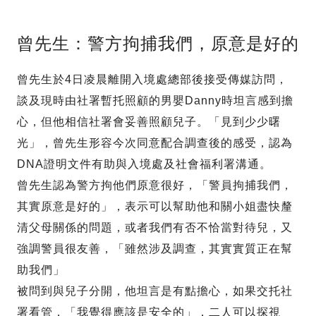
曾先生：警方拘捕我們，原意是好的
曾先生於4日凌晨離開入境處總部後接受傳媒訪問，
談及現時由社署暫托照顧的男嬰Danny時坦言感到擔
心，但他相信社署會妥善照顧兒子。「見到少少曙
光」，曾先生形容今次同意配合調查後的感受，認為
DNA證明文件有助與入境處及社會福利署溝通。
曾先生認為警方拘他們原意很好，「警員拘捕我們，
其實原意是好的」，表示可以幫助他和關小姐盡快釐
清父母關係的問題，或者我們有否不恰當對待兒，又
強調警員很友善，「雖然涉及調查，其實實質正在幫
助我們」
被問到與兒子分開，他坦言是有點擔心，如果交托社
署看管，「我覺得應該是安全的」，二人可以探視