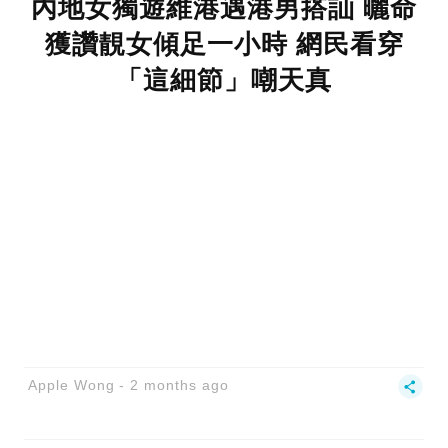
內地女獨遊維港遇港男搭訕 曬命
獲讚靚女傾足一小時 網民看穿
「這細節」嘲天真
Apple Wong
2 months ago