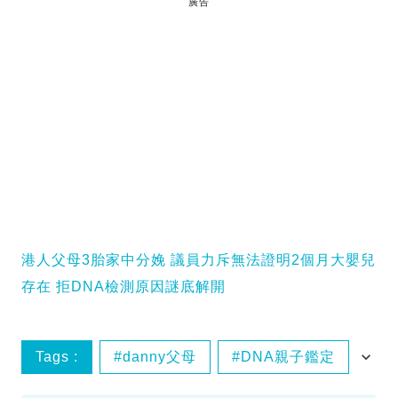
廣告
港人父母3胎家中分娩 議員力斥無法證明2個月大嬰兒
存在 拒DNA檢測原因謎底解開
Tags :
danny父母
DNA親子鑑定
savelily
曾先生