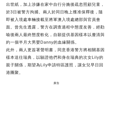
出世紙，加上涉嫌在家中自行分娩後疏忽照顧兒童，
於3日被警方拘捕。兩人於同日晚上獲准保釋後，隨
即被入境處車輛接載至將軍澳入境處總部與官員會
面。曾先生透露，警方在調查過程中態度友善，經勸
喻後兩人最終態度軟化，自願提供基因樣本以釐清與
約一個半月大男嬰Danny的血緣關係。
此外，兩人更簽署聲明書，同意香港警方將相關基因
樣本送往瑞典，以驗證他們和身在瑞典的次女Lily的
親子關係，期望為Lily申請特區護照，讓女兒早日回
港團聚。
廣告