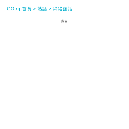
GOtrip首頁
熱話
網絡熱話
廣告
女生獨自外遊遇到陌生人搭訕，究竟是浪漫的艷遇，
還是危險的陷阱？近日，一名內地年輕女生在社交平
台發文，分享自己獨遊香港時，在維港海旁被一名自