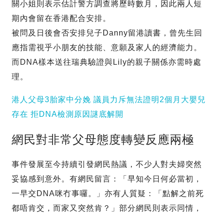
關小姐則表示估計警方調查將歷時數月，因此兩人短
期內會留在香港配合安排。
被問及日後會否安排兒子Danny留港讀書，曾先生回
應指需視乎小朋友的技能、意願及家人的經濟能力。
而DNA樣本送往瑞典驗證與Lily的親子關係亦需時處
理。
港人父母3胎家中分娩 議員力斥無法證明2個月大嬰兒
存在 拒DNA檢測原因謎底解開
網民對非常父母態度轉變反應兩極
事件發展至今持續引發網民熱議，不少人對夫婦突然
妥協感到意外。有網民留言：「早知今日何必當初，
一早交DNA咪冇事囉。」亦有人質疑：「點解之前死
都唔肯交，而家又突然肯？」部分網民則表示同情，