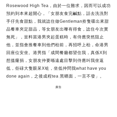
Rosewood High Tea，由於一位難求，因而可以成功
預約到本來超開心，「女朋友食完鹹點，話去洗洗對
手仔先食甜點，我就諗住做Gentleman拎隻碟出來甜
品餐車夾定甜品，等女朋友出嚟有得食，諗住今次實
無死」，豈料當港男夾起蛋糕時，有侍應突然阻止
他，並指會推餐車到他們枱前，再招呼上枱，命港男
回座位安坐。港男指「成間餐廳都望住我，真係X到
想搵窿捐，女朋友仲要喺遠處目擊到侍應叫我坐返
低，佢碌大隻眼呆X咗，坐低仲問我what have you
done again，之後成程tea 黑晒面，一言不發」。
廣告