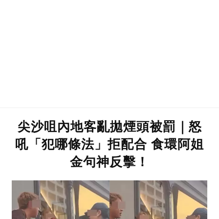
尖沙咀內地客亂拋煙頭被罰｜怒
吼「犯哪條法」拒配合 食環阿姐
金句神反擊！