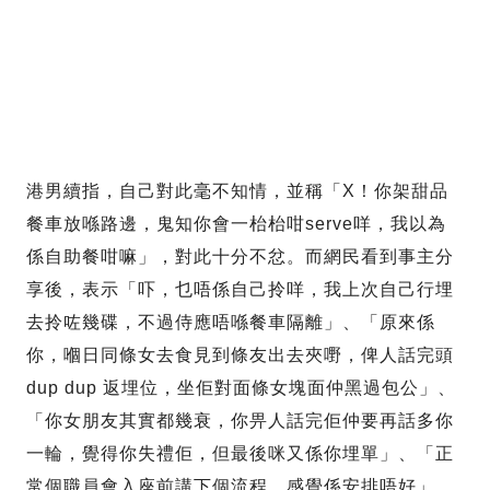
港男續指，自己對此毫不知情，並稱「X！你架甜品
餐車放喺路邊，鬼知你會一枱枱咁serve咩，我以為
係自助餐咁嘛」，對此十分不忿。而網民看到事主分
享後，表示「吓，乜唔係自己拎咩，我上次自己行埋
去拎咗幾碟，不過侍應唔喺餐車隔離」、「原來係
你，嗰日同條女去食見到條友出去夾嘢，俾人話完頭
dup dup 返埋位，坐佢對面條女塊面仲黑過包公」、
「你女朋友其實都幾衰，你畀人話完佢仲要再話多你
一輪，覺得你失禮佢，但最後咪又係你埋單」、「正
常個職員會入座前講下個流程，感覺係安排唔好」。