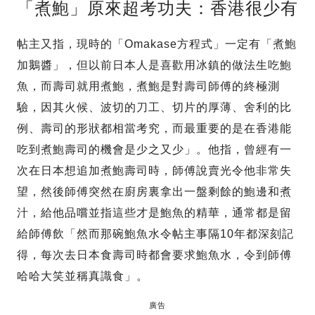
「煮鮑」原來超考功夫：香港很少有
帖主又指，現時的「Omakase方程式」一定有「煮鮑
加鵝醬」，但以前日本人是喜歡用冰鎮的做法生吃鮑
魚，而壽司就用煮鮑，煮鮑是對壽司師傅的終極測
驗，因其火候、波切的刀工、切片的厚薄、舍利的比
例、壽司的形狀都相當考究，而最重要的是在香港能
吃到煮鮑壽司的機會是少之又少」。他指，曾經有一
次在日本想追加煮鮑壽司時，師傅說賣光令他非常失
望，然後師傅突然在廚房裏拿出一盤剩餘的鮑邊和煮
汁，給他品嚐並指這些才是鮑魚的精華，通常都是留
給師傅飲「然而那碗鮑魚水令帖主事隔10年都深刻記
得，每次去日本食壽司時都會要求鮑魚水，令到師傅
哈哈大笑並稱真識食」。
廣告