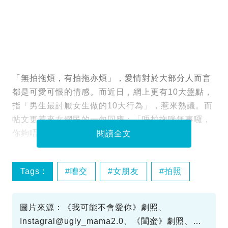
「無拍拖煩，有拍拖亦煩」，愛情對於大部分人而言
都是可愛可恨的情感。而近日，網上更有10大盤點，
指「男生最討厭女生做的10大行為」，惹來熱議。而
帖文更惹來女網民的一句回應：「唔拍拖咪無事囉，
你夠唔夠膽啊？」
閱讀全文
Tags :
嘈交
女朋友
拍照
男生
圖片來源：《我可能不會愛你》劇照、
Instagral@ugly_mama2.0、《閨蜜》劇照、