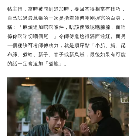
帖主指，當時被問到追加時，要回答得相當有技巧，
自己試過最囂張的一次是指着師傅剛剛握完的白身，
稱：「麻煩追加啱啱嗰件，唔該俾我呢嚿腩腩，而唔
係你啱啱切嗰個尾，」令師傅尷尬得滿面通紅。而另
一個秘訣可考師傅功力，就是順序點「小肌、鯖、昆
布締、煮蛤、新子、春子或新烏賊，最後如果有可能
的話一定會追加「煮鮑」。