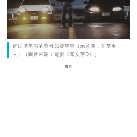
網民指黑洞的聲音如賽車聲（示意圖，非當事
人）（圖片來源：電影《頭文字D》）
廣告