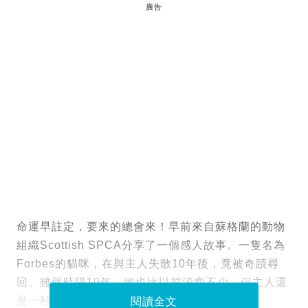
廣告
命運早註定，要來的總會來！早前來自蘇格蘭的動物
組織Scottish SPCA分享了一個感人故事。一隻名為
Forbes的貓咪，在與主人失散10年後，竟被奇蹟尋
回。雖然時隔10年，牠也比以前消瘦不少，但主人還
是一秒認出牠！
閱讀全文