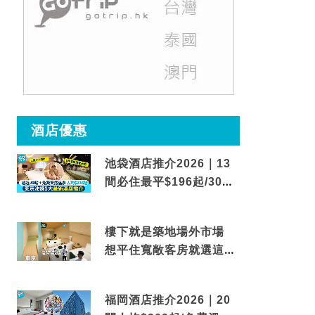
酒店優惠
池袋酒店推介2026｜13
間必住最平$196起/30秒
到車站/免費碳酸溫泉
樓下就是築地場外市場
想平住寬敞客房就選這間
東京酒店
福岡酒店推介2026｜20