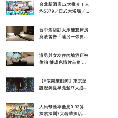
台北新酒店12大推介！人
均$379／日式大浴場／1
分鐘到捷運／米芝蓮推介
台中酒店訂大床變雙床房
竟放警告「睡另一張要加
錢」網民：好孤寒
港男與女友住內地酒店被
偷拍 慘成色情片主角 鏡
頭位置曝光 逾180間酒店
中招
【#假期策劃師】東京聖
誕燈飾提早亮起!7大必去
打卡點 快把路線收藏吧
人民幣匯率低見0.92算
探索深圳7大奢華酒店體