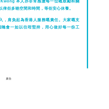
Kwong 本人亦非常感激每一位嘅鼓勵和關
以俾佢多啲空間和時間，等佢安心休養。
情投入，肩負起為香港人服務嘅責任。大家嘅支
我哋會一如以往咁堅持，用心做好每一份工
廣告