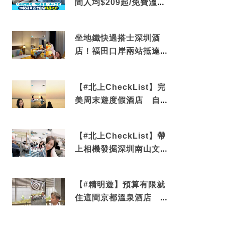
間人均$209起/免費溫泉/
近博多車站
坐地鐵快過搭士深圳酒
店！福田口岸兩站抵達
還有免費烘洗服務
【#北上CheckList】完
美周末遊度假酒店 自帶
電影院 必打卡深圳膠囊
列車
【#北上CheckList】帶
上相機發掘深圳南山文藝
角落 2天1夜住進海景套
房享受私人時光
【#精明遊】預算有限就
住這間京都溫泉酒店 車
站行5分鐘可達 必吃自助
早餐