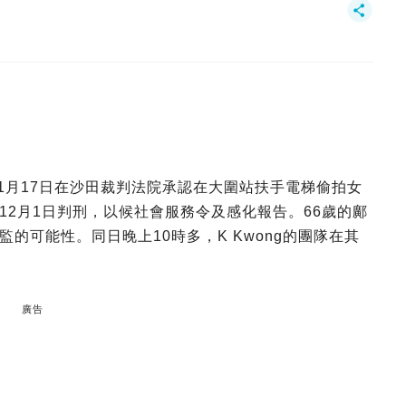
11月17日在沙田裁判法院承認在大圍站扶手電梯偷拍女
12月1日判刑，以候社會服務令及感化報告。66歲的鄺
的可能性。同日晚上10時多，K Kwong的團隊在其
廣告