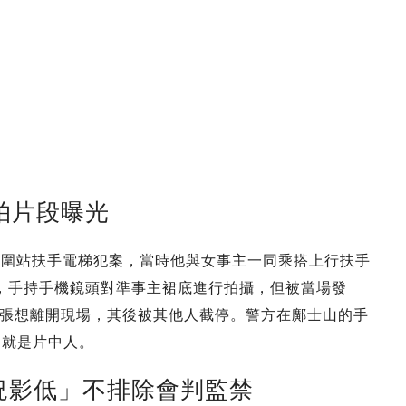
拍片段曝光
鐵大圍站扶手電梯犯案，當時他與女事主一同乘搭上行扶手
，手持手機鏡頭對準事主裙底進行拍攝，但被當場發
張想離開現場，其後被其他人截停。警方在鄺士山的手
己就是片中人。
況影低」不排除會判監禁