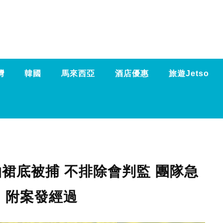
灣
韓國
馬來西亞
酒店優惠
旅遊Jetso
拍裙底被捕 不排除會判監 團隊急
 附案發經過