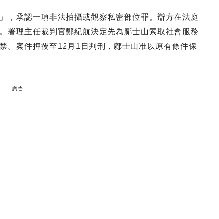
」，承認一項非法拍攝或觀察私密部位罪。辯方在法庭
。署理主任裁判官鄭紀航決定先為鄺士山索取社會服務
禁。案件押後至12月1日判刑，鄺士山准以原有條件保
廣告