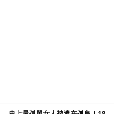
史上最孤單女人被遺在孤島！18