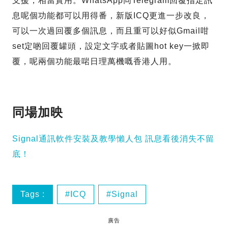
支援，相當實用。WhatsApp同Telegram回覆指定訊
息呢個功能都可以用得番，新版ICQ更進一步改良，
可以一次過回覆多個訊息，而且重可以好似Gmail咁
set定啲回覆罐頭，設定文字或者貼圖hot key一掀即
覆，呢兩個功能最啱日理萬機嘅香港人用。
同場加映
Signal通訊軟件安裝及教學懶人包 訊息看後消失不留
底！
Tags :
ICQ
Signal
廣告