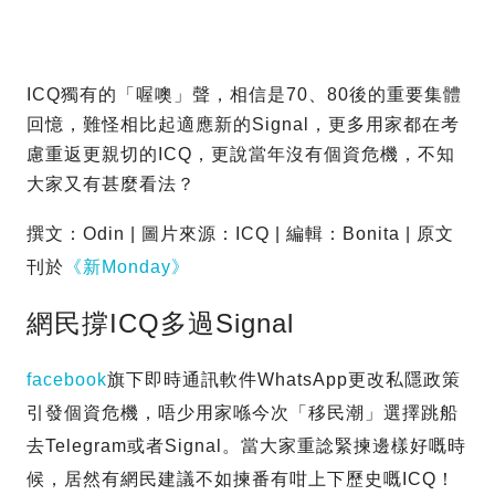
ICQ獨有的「喔噢」聲，相信是70、80後的重要集體
回憶，難怪相比起適應新的Signal，更多用家都在考
慮重返更親切的ICQ，更說當年沒有個資危機，不知
大家又有甚麼看法？
撰文：Odin | 圖片來源：ICQ | 編輯：Bonita | 原文
刊於
《新Monday》
網民撐ICQ多過Signal
facebook
旗下即時通訊軟件WhatsApp更改私隱政策
引發個資危機，唔少用家喺今次「移民潮」選擇跳船
去Telegram或者Signal。當大家重諗緊揀邊樣好嘅時
候，居然有網民建議不如揀番有咁上下歷史嘅ICQ！