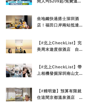
間人均$209起/免費溫泉/
近博多車站
坐地鐵快過搭士深圳酒
店！福田口岸兩站抵達
還有免費烘洗服務
【#北上CheckList】完
美周末遊度假酒店 自帶
電影院 必打卡深圳膠囊
列車
【#北上CheckList】帶
上相機發掘深圳南山文藝
角落 2天1夜住進海景套
房享受私人時光
【#精明遊】預算有限就
住這間京都溫泉酒店 車
站行5分鐘可達 必吃自助
早餐