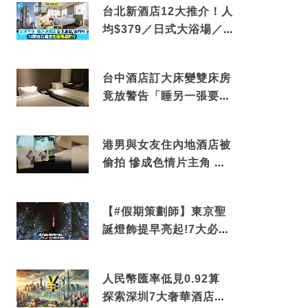
台北新酒店12大推介！人
均$379／日式大浴場／1
分鐘到捷運／米芝蓮推介
台中酒店訂大床變雙床房
竟放警告「睡另一張要加
錢」網民：好孤寒
港男與女友住內地酒店被
偷拍 慘成色情片主角 鏡
頭位置曝光 逾180間酒店
中招
【#假期策劃師】東京聖
誕燈飾提早亮起!7大必去
打卡點 快把路線收藏吧
人民幣匯率低見0.92算
探索深圳7大奢華酒店體