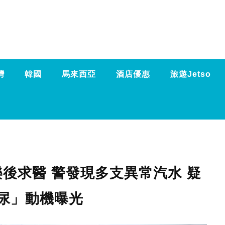
灣
韓國
馬來西亞
酒店優惠
旅遊Jetso
後求醫 警發現多支異常汽水 疑
尿」動機曝光