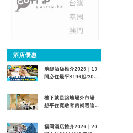
酒店優惠
池袋酒店推介2026｜13
間必住最平$196起/30秒
到車站/免費碳酸溫泉
樓下就是築地場外市場
想平住寬敞客房就選這間
東京酒店
福岡酒店推介2026｜20