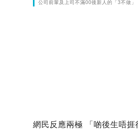
公司前輩及上司不滿00後新人的「3不做
網民反應兩極 「啲後生唔捱