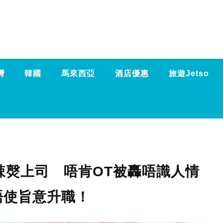
灣
韓國
馬來西亞
酒店優惠
旅遊Jetso
辣㷫上司 唔肯OT被轟唔識人情
唔使旨意升職！