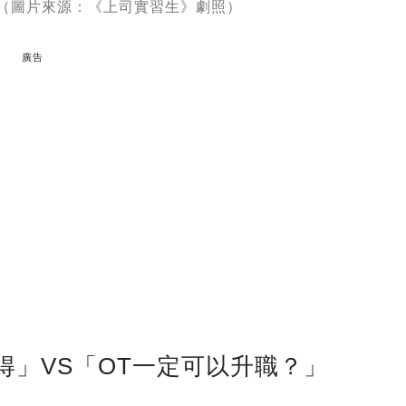
」（圖片來源：《上司實習生》劇照）
廣告
得」VS「OT一定可以升職？」