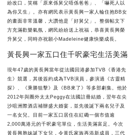
紛改口，笑稱「原來係舅父唔係爸爸」、「嚇死人以
為你又生」。亦有網民表示黃長興一家人輪住抱BB女
的畫面非常溫馨，大讚他是「好舅父」。整個帖文下
方充滿歡樂氣氛，網民紛紛送上祝福，恭喜黃長興榮
升舅父，同時亦祝願小Madeleine健康快樂成長。
黃長興一家五口住千呎豪宅生活美滿
現年47歲的黃長興當年從法國回港參加TVB《香港先
生》競選，其後簽約成為TVB演員，參演過《古靈精
探》、《乘勝狙擊》及《BB來了》等多部劇集。他於
2012年與圈外太太Peggy在法國註冊結婚，翌年在尖
沙咀洲際酒店補辦盛大婚宴，並先後誕下兩名兒子及
一名女兒。目前一家五口居住在紅磡一個市值逾
2,000萬港元的千呎豪宅單位，生活美滿富足。今次
黃長興胞妹誕下女兒，令黃氏家族再添新成員，三代