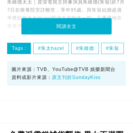
朱維德太太｜資深電視主持兼演員朱維德(朱翁)於7月
7日在療養院安詳離世，享年95歲。與朱翁結婚超過
半世紀的太太Hazel親述丈夫臨終一刻，又透露他在
最後半年已認不出任何人，包括妻子Hazel。
閱讀全文
Tags :
朱太hazel
朱維德
朱翁
模範夫妻
圖片來源：TVB、YouTube@TVB 娛樂新聞台
資料或影片來源：
原文刊於SundayKiss