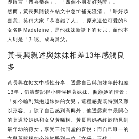
即留言「恭喜恭喜」、「四個小朋友好熱鬧」。
然而，黃長興隨後在帖文中急忙補充澄清，「唔好恭
喜我」笑稱大家「恭喜錯了人」，原來這位可愛的B
女名叫Madeleine，是他妹妹新誕下的女兒，而他本
人則是「升呢」成為舅父。
黃長興親述與妹妹相差13年感觸良
多
黃長興在帖文中感性分享，透露自己與胞妹年齡相差
13年，仍清楚記得小時候抱著妹妹、照顧她的情景：
「如今輪到我抱起妹妹的女兒，這種感覺既特別又難
以形容。」除了自己感到高興外，他透露家中最開心
的莫過於媽媽和女兒黃晞桐。黃長興媽媽終於能見到
最年幼的孫女，享受三代同堂的喜悅；而自己唯一的
女兒黃晞桐如今終於盼到一位「女仔」玩伴：