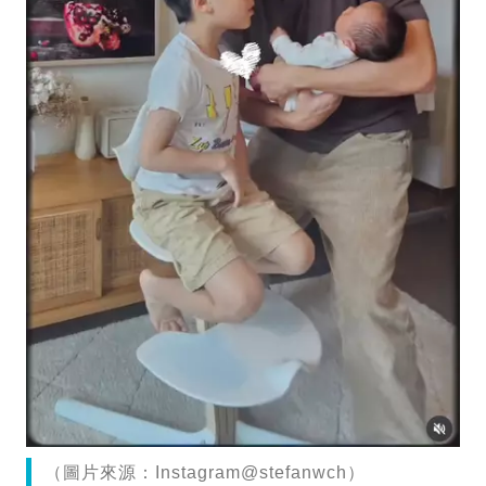
（圖片來源：Instagram@stefanwch）