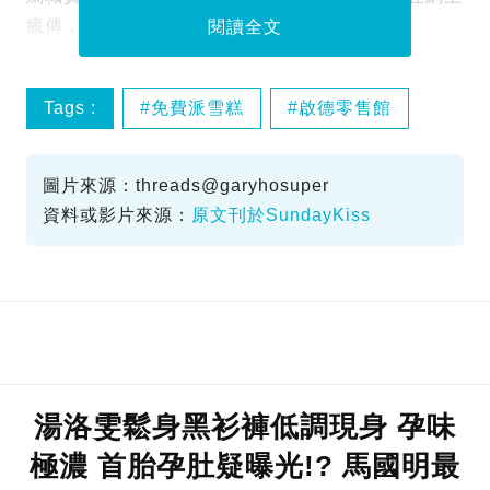
瘋傳，網民的反應卻一面倒站在職員一邊。
閱讀全文
Tags :
免費派雪糕
啟德零售館
暫停
職員
圖片來源：threads@garyhosuper
資料或影片來源：
原文刊於SundayKiss
湯洛雯鬆身黑衫褲低調現身 孕味
極濃 首胎孕肚疑曝光!? 馬國明最