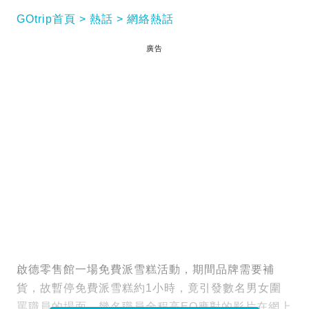
GOtrip首頁
熱話
網絡熱話
廣告
啟德零售館一場免費派雪糕活動，期間品牌需要補
貨，故暫停免費派雪糕約1小時，竟引發數名男女圍
罵職員的場面。幾名職員全程高EQ應對的影片在網上