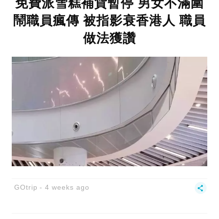
免費派雪糕補貨暫停 男女不滿圍
鬧職員瘋傳 被指影衰香港人 職員
做法獲讚
GOtrip
4 weeks ago