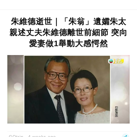
朱維德逝世｜「朱翁」遺孀朱太
親述丈夫朱維德離世前細節 突向
愛妻做1舉動大感愕然
GOtrip
4 weeks ago