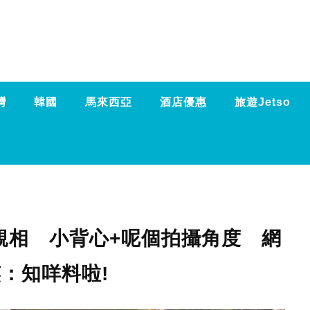
灣
韓國
馬來西亞
酒店優惠
旅遊Jetso
靚相 小背心+呢個拍攝角度 網
：知咩料啦!