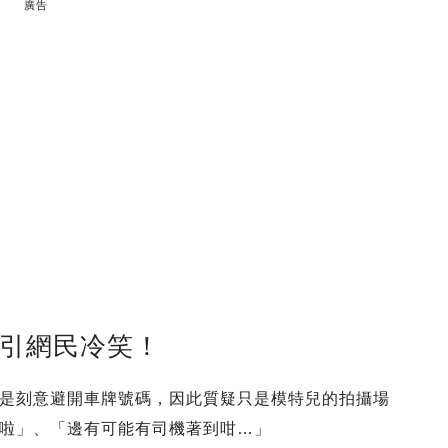
廣告
度引網民冷笑！
是刻意避開車牌號碼，因此質疑只是模特兒的拍攝場
啦」、「邊有可能有司機著到咁…」