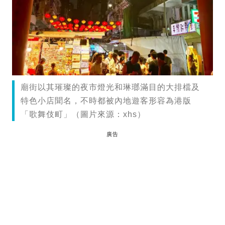
廟街以其璀璨的夜市燈光和琳瑯滿目的大排檔及
特色小店聞名，不時都被內地遊客形容為港版
「歌舞伎町」（圖片來源：xhs）
廣告