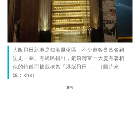
大阪飛田新地是知名風俗區，不少遊客會慕名到
訪走一圈。有網民指出，銅鑼灣富士大廈有著相
似的特徵而被戲稱為「港版飛田」。（圖片來
源：xhs）
廣告