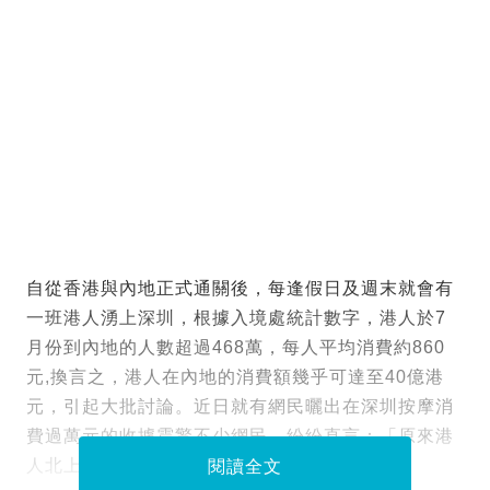
自從香港與內地正式通關後，每逢假日及週末就會有
一班港人湧上深圳，根據入境處統計數字，港人於7
月份到內地的人數超過468萬，每人平均消費約860
元,換言之，港人在內地的消費額幾乎可達至40億港
元，引起大批討論。近日就有網民曬出在深圳按摩消
費過萬元的收據震驚不少網民，紛紛直言：「原來港
人北上嘅消費每月40億係咁嚟嘅」。
閱讀全文