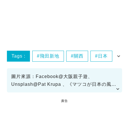
Tags :
飛田新地
關西
日本
親子遊
圖片來源：Facebook@大阪親子遊、
Unsplash@Pat Krupa 、《マツコが日本の風俗
を紐解く「かたせ梨乃が進駐軍の前で踊り狂っ
た時代…マツコ」》節目截圖、小紅書@nanaki
廣告
三七