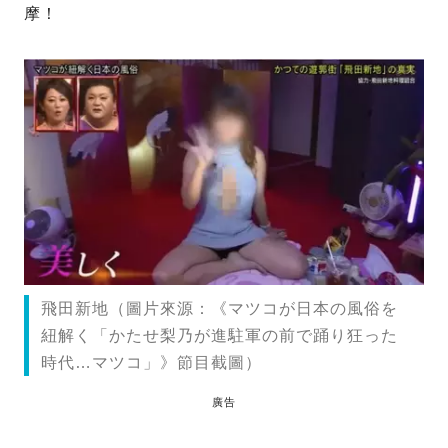
摩！
飛田新地（圖片來源：《マツコが日本の風俗を
紐解く「かたせ梨乃が進駐軍の前で踊り狂った
時代…マツコ」》節目截圖）
廣告