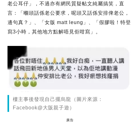
老公耳仔」，不過亦有網民質疑帖文純屬搞笑，直
言：「嗰頭話係老公要求，呢頭又話係安排俾老公，
邊句真？」、「女版 matt leung」、「假膠啦！特登
寫3小時，其他地方點解唔見佢咁寫」。
樓主事後發現自己擺烏龍（圖片來源：
Facebook@大阪親子遊）
廣告