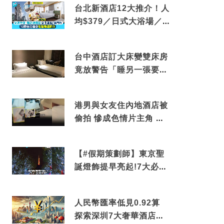
台北新酒店12大推介！人
均$379／日式大浴場／1
分鐘到捷運／米芝蓮推介
台中酒店訂大床變雙床房
竟放警告「睡另一張要加
錢」網民：好孤寒
港男與女友住內地酒店被
偷拍 慘成色情片主角 鏡
頭位置曝光 逾180間酒店
中招
【#假期策劃師】東京聖
誕燈飾提早亮起!7大必去
打卡點 快把路線收藏吧
人民幣匯率低見0.92算
探索深圳7大奢華酒店體