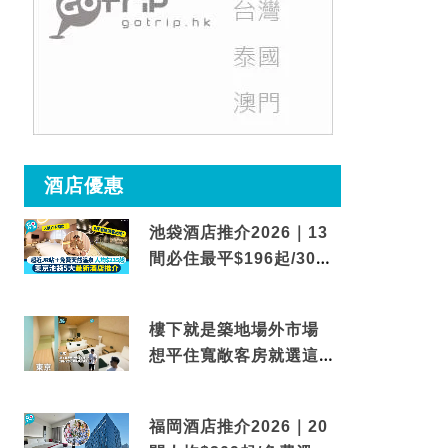
酒店優惠
池袋酒店推介2026｜13
間必住最平$196起/30秒
到車站/免費碳酸溫泉
樓下就是築地場外市場
想平住寬敞客房就選這間
東京酒店
福岡酒店推介2026｜20