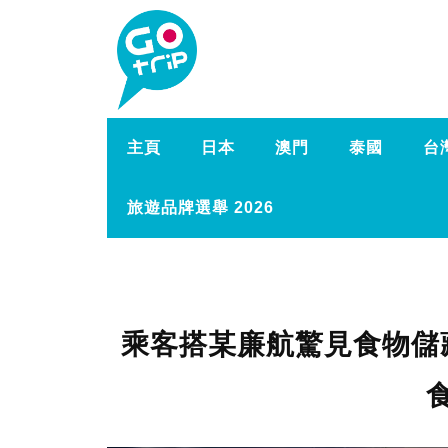
主頁
日本
澳門
泰國
台
旅遊品牌選舉 2026
乘客搭某廉航驚見食物儲