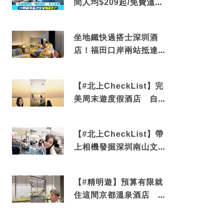
間人均$209起/免費溫泉/
近博多車站
坐地鐵快過搭士深圳酒
店！福田口岸兩站抵達
還有免費烘洗服務
【#北上CheckList】完
美周末遊度假酒店 自帶
電影院 必打卡深圳膠囊
列車
【#北上CheckList】帶
上相機發掘深圳南山文藝
角落 2天1夜住進海景套
房享受私人時光
【#精明遊】預算有限就
住這間京都溫泉酒店 車
站行5分鐘可達 必吃自助
早餐