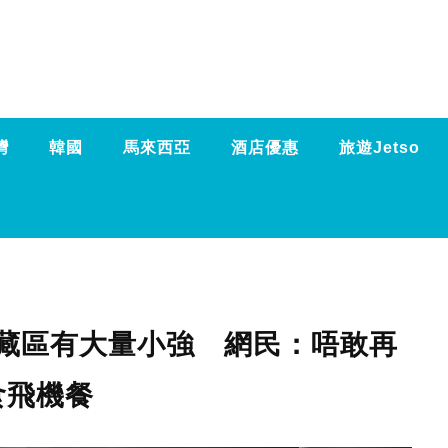
灣
韓國
馬來西亞
酒店優惠
旅遊Jetso
藏區有大量小強 網民：唔敢再
食飛機餐