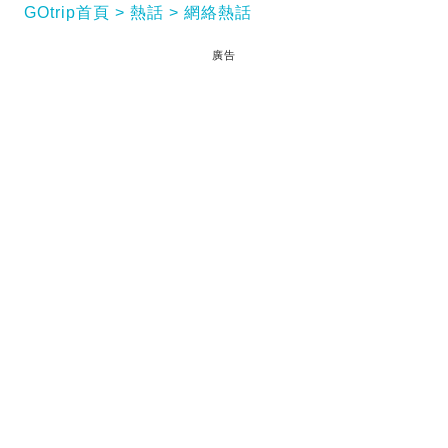
GOtrip首頁
熱話
網絡熱話
廣告
在密閉的車廂空間內遇到缺乏公德心的乘客，絕對是
司機的惡夢。近日，中國四川省南充市發生了一宗極
度離譜的網約車糾紛，一名女乘客在乘車期間竟然直