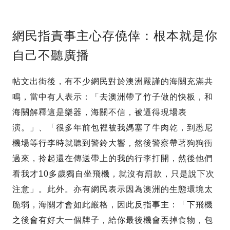
網民指責事主心存僥倖：根本就是你
自己不聽廣播
帖文出街後，有不少網民對於澳洲嚴謹的海關充滿共
鳴，當中有人表示：「去澳洲帶了竹子做的快板，和
海關解釋這是樂器，海關不信，被逼得現場表
演。」、「很多年前包裡被我媽塞了牛肉乾，到悉尼
機場等行李時就聽到警鈴大響，然後警察帶著狗狗衝
過來，拎起還在傳送帶上的我的行李打開，然後他們
看我才10多歲獨自坐飛機，就沒有罰款，只是說下次
注意」。此外。亦有網民表示因為澳洲的生態環境太
脆弱，海關才會如此嚴格，因此反指事主：「下飛機
之後會有好大一個牌子，給你最後機會丟掉食物，包