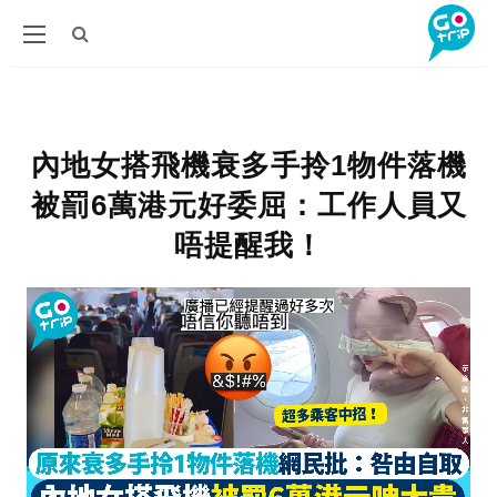
內地女搭飛機衰多手拎1物件落機
被罰6萬港元好委屈：工作人員又
唔提醒我！