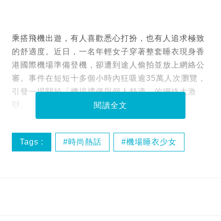
乘搭飛機出遊，有人喜歡悉心打扮，也有人追求極致
的舒適度。近日，一名年輕女子穿著整套睡衣現身香
港國際機場準備登機，卻遭到途人偷拍並放上網絡公
審。事件在短短十多個小時內狂吸逾35萬人次瀏覽，
引發一場關於「機場禮儀與個人舒適」的網絡大激
辯。
閱讀全文
Tags :
時尚熱話
機場睡衣少女
網絡公審