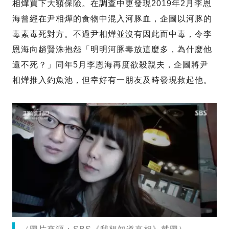
相燁買下大額保險。在調查中更發現2019年2月李恩
海曾經在尹相燁的食物中混入河豚血，企圖以河豚的
毒素毒死對方。不過尹相燁並沒有因此而中毒，令李
恩海向趙賢洙抱怨「明明河豚毒放這麼多，為什麼他
還不死？」同年5月李恩海再度欲殺親夫，企圖將尹
相燁推入釣魚池，但幸好有一朋友及時發現救起他。