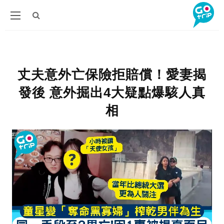
丈夫意外亡保險拒賠償！愛妻揭
發後 意外掘出4大疑點爆駭人真
相