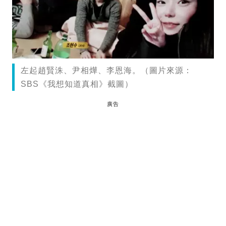
左起趙賢洙、尹相燁、李恩海。（圖片來源：
SBS《我想知道真相》截圖）
廣告