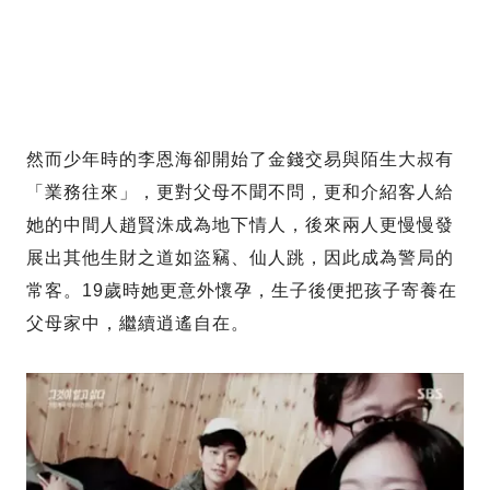
然而少年時的李恩海卻開始了金錢交易與陌生大叔有
「業務往來」，更對父母不聞不問，更和介紹客人給
她的中間人趙賢洙成為地下情人，後來兩人更慢慢發
展出其他生財之道如盜竊、仙人跳，因此成為警局的
常客。19歲時她更意外懷孕，生子後便把孩子寄養在
父母家中，繼續逍遙自在。