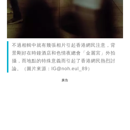
不過相輯中就有幾張相片引起香港網民注意，背
景剛好在時鐘酒店和色情夜總會「金麗宮」外拍
攝，而地點的特殊意義而引起了香港網民熱烈討
論。（圖片來源：
IG@noh.eul
_89）
廣告