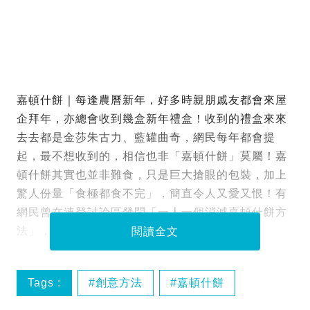
嘉頓什餅｜每逢農曆新年，好多時親朋戚友都會來屋
企拜年，亦總會收到幾盒新年禮盒！收到的禮盒來來
去去都是金莎朱古力、藍罐曲奇，網民每年都會提
起，最不想收到的，相信也非「嘉頓什餅」莫屬！嘉
頓什餅其實也並非難食，只是巨大搶眼的包裝，加上
驚人份量「食極都食不完」，簡直令人又愛又恨！有
網民曾在連登討論區發問「一人一個消滅嘉頓什餅方
法」，集思廣益如何解決「嘉頓什餅」！
閱讀全文
Tags :
創意方法
嘉頓什餅