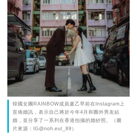
韓國女團RAINBOW成員盧乙早前在Instagram上
宣佈婚訊，表示自己將於今年4月和圈外男友結
婚，並分享了一系列在香港拍攝的婚紗照。（圖
片來源：
IG@noh.eul
_89）