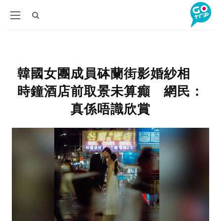
韓國女團成員砵蘭街影婚紗相
時鐘酒店前取景未算癲 網民：
真係唔識欣賞