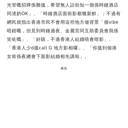
光管嘅招牌係難搵，希望無人話佢知一個係時鐘酒店
同渣奶OK」、「時鐘酒店面前影都幾新鮮」；不過有
網民就指出香港市民不會用這些地方做背景「個vibe
唔錯嘅，但見到時鐘過夜、金麗宮同互助委員會我係
笑咗嘅」、「好靚，不過香港人結婚唔會咁影」、
「香港人少d搵call G 地方影相囉」、「你搵到個港
女肯係夜總會下面影結婚相先講啦」。
廣告