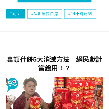
Tags :
深圳皇崗口岸
24小時通關
深圳居民
嘉頓什餅5大消滅方法 網民獻計
當錢用！？