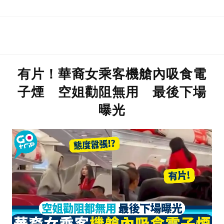
新年
有片！華裔女乘客機艙內吸食電
子煙 空姐勸阻無用 最後下場
曝光