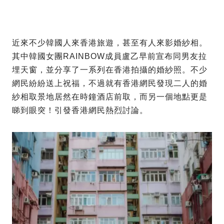
近來不少韓國人來香港旅遊，甚至有人來影婚紗相。
其中韓國女團RAINBOW成員盧乙早前宣布同男友拉
埋天窗，並分享了一系列在香港拍攝的婚紗照。不少
網民紛紛送上祝福，不過就有香港網民發現二人的婚
紗相取景地居然在時鐘酒店前取，而另一個地點更是
睇到眼突！引發香港網民熱烈討論。