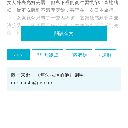
女友外表光鮮亮麗，但私下裡的衛生習慣卻出奇地糟
糕，從不洗碗到不清理廚餘，甚至在一次日本旅行
中，女友竟然只帶了一套內衣褲，這讓他感到非常無
法接受。這段經歷不僅讓他對女友的衛生習慣感到失
望，也讓他們的感情受到了嚴重的考驗。
閱讀全文
Tags :
即時跟進
內衣褲
潔癖
圖片來源：《無法抗拒的他》劇照、
unsplash@penkiir