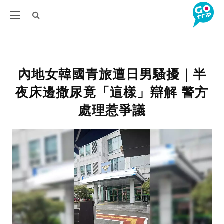
內地女韓國青旅遭日男騷擾｜半
夜床邊撒尿竟「這樣」辯解 警方
處理惹爭議