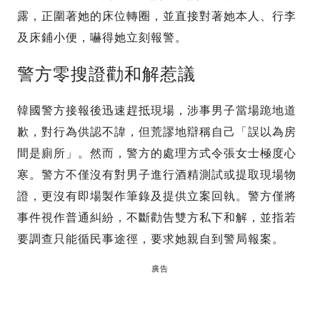
露，正圍著她的床位轉圈，並直接對著她本人、行李
及床鋪小便，嚇得她立刻報警。
警方零搜證勸和解惹議
韓國警方接報後迅速趕抵現場，涉事男子當場跪地道
歉，對行為供認不諱，但荒謬地辯稱自己「誤以為房
間是廁所」。然而，警方的處理方式令張女士極度心
寒。警方不僅沒有對男子進行酒精測試或提取現場物
證，更沒有即場製作筆錄及提供立案回執。警方僅將
事件視作普通糾紛，不斷勸告雙方私下和解，並指若
要調查只能循民事途徑，要求她親自到警局報案。
廣告