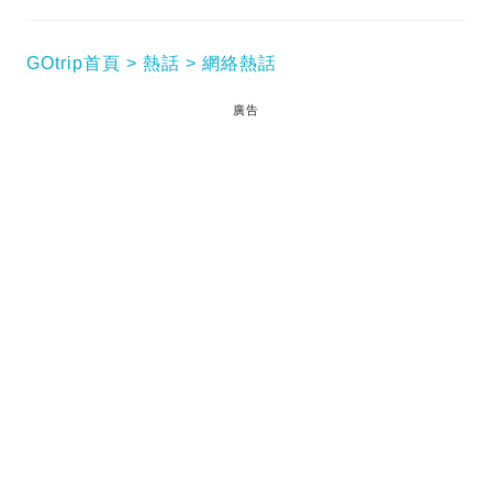
GOtrip首頁
熱話
網絡熱話
廣告
香港茶餐廳是香港獨有的特色，當中的隱藏術語加上
食物都有個不一樣的體驗。然而日前有網民出帖子對