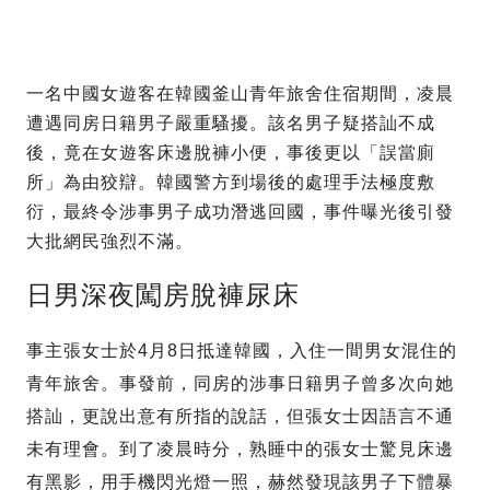
一名中國女遊客在韓國釜山青年旅舍住宿期間，凌晨
遭遇同房日籍男子嚴重騷擾。該名男子疑搭訕不成
後，竟在女遊客床邊脫褲小便，事後更以「誤當廁
所」為由狡辯。韓國警方到場後的處理手法極度敷
衍，最終令涉事男子成功潛逃回國，事件曝光後引發
大批網民強烈不滿。
日男深夜闖房脫褲尿床
事主張女士於4月8日抵達韓國，入住一間男女混住的
青年旅舍。事發前，同房的涉事日籍男子曾多次向她
搭訕，更說出意有所指的說話，但張女士因語言不通
未有理會。到了凌晨時分，熟睡中的張女士驚見床邊
有黑影，用手機閃光燈一照，赫然發現該男子下體暴