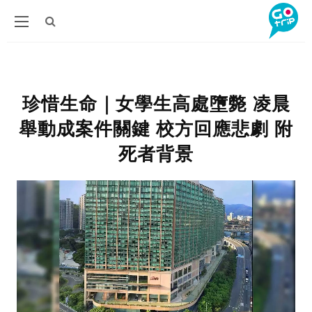
珍惜生命｜女學生高處墮斃 凌晨
舉動成案件關鍵 校方回應悲劇 附
死者背景