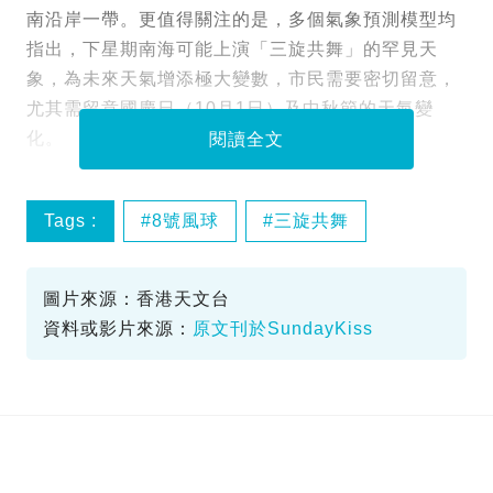
南沿岸一帶。更值得關注的是，多個氣象預測模型均
指出，下星期南海可能上演「三旋共舞」的罕見天
象，為未來天氣增添極大變數，市民需要密切留意，
尤其需留意國慶日（10月1日）及中秋節的天氣變
化。
閱讀全文
Tags :
8號風球
三旋共舞
低壓區
天文台
圖片來源：香港天文台
資料或影片來源：
原文刊於SundayKiss