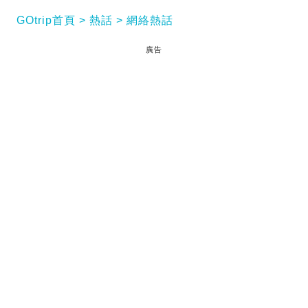
GOtrip首頁
熱話
網絡熱話
廣告
方媛 第三胎｜天王郭富城（城城）與太太方媛
（Moka）的家庭再傳喜訊，網上瘋傳他們的第三胎早
產出世。消息在內地網絡上廣泛流傳，引起大量粉絲