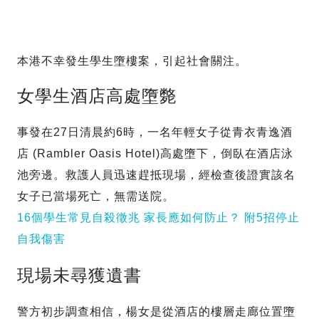
本港不幸發生學生墮樓案，引起社會關注。
女學生酒店高處墮斃
事發在27日清晨約6時，一名年輕女子從青衣青逸酒
店 (Rambler Oasis Hotel)高處墮下，倒臥在酒店泳
池旁邊。救護人員迅速趕抵現場，經檢查後證實該名
女子已當場死亡，無需送院。
16個學生常見自殺徵兆 家長應如何防止？ 附5招停止
自我傷害
現場未尋獲遺書
警方初步調查相信，楊女是從酒店的樓層走廊位置墮