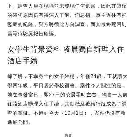
下。調查人員在現場並未發現任何遺書，因此其墮樓
的確切原因仍有待深入了解。消息指，事主過往有抑
鬱症的紀錄，警方將循此方向調查，而其最終死因則
需等待驗屍報告確認。
女學生背景資料 凌晨獨自辦理入住
酒店手續
據了解，不幸身亡的女子姓楊，年僅24歲，正就讀大
學四年級，平日居於學校宿舍。案件令人關注的是，
她在事發當日，即27日的凌晨零時左右，獨自一人前
往該酒店辦理入住手續，其動機及後續行蹤成為了調
查的關鍵。不過到今天（10月1日），案件仍沒有新
進展公開。
廣告