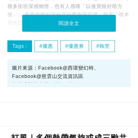
很多街坊深感惋惜，也有人感嘆「以後買餸好唔方
便」 。有街坊指出該分店結業有跡可尋，坦言「根本
百佳已經放棄咗佢」。
閱讀全文
Tags :
優惠
優惠券
執笠
百佳
圖片來源：Facebook@西環變幻時、
Facebook@慈雲山交流資訊區
資料或影片來源：
原文刊於SundayKiss