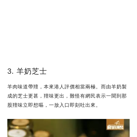
3. 羊奶芝士
羊肉味道帶羶，本來港人評價相當兩極。而由羊奶製
成的芝士更甚，羶味更出，難怪有網民表示一聞到那
股羶味立即想嘔，一放入口即刻吐出來。