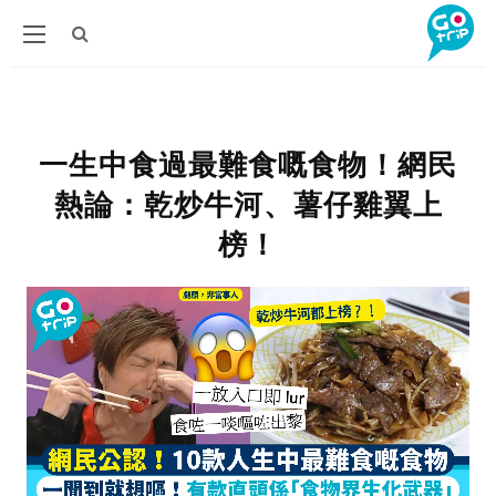
一生中食過最難食嘅食物！網民
熱論：乾炒牛河、薯仔雞翼上
榜！