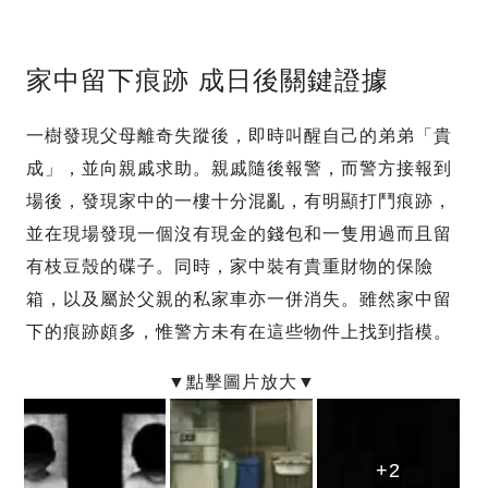
家中留下痕跡 成日後關鍵證據
一樹發現父母離奇失蹤後，即時叫醒自己的弟弟「貴
成」，並向親戚求助。親戚隨後報警，而警方接報到
場後，發現家中的一樓十分混亂，有明顯打鬥痕跡，
並在現場發現一個沒有現金的錢包和一隻用過而且留
有枝豆殼的碟子。同時，家中裝有貴重財物的保險
箱，以及屬於父親的私家車亦一併消失。雖然家中留
下的痕跡頗多，惟警方未有在這些物件上找到指模。
+2
+2
+2