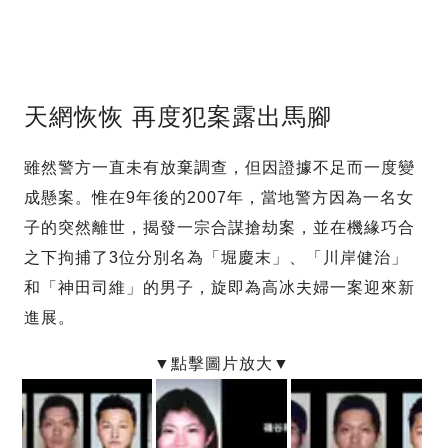
天網恢恢 再度犯案露出馬腳
雖然警方一直未有放棄調查，但因證據不足而一度變
成懸案。惟在9年後的2007年，當地警方因為一名女
子的突然離世，揭發一宗合謀搶劫案，並在機緣巧合
之下拘捕了3位分別名為「堀慶末」、「川岸健治」
和「神田司維」的男子，旋即為高冰夫婦一案迎來新
進展。