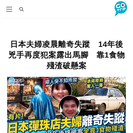
日本夫婦凌晨離奇失蹤 14年後
兇手再度犯案露出馬腳 靠1食物
殘渣破懸案