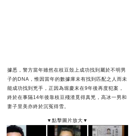
據悉，警方當年雖然在枝豆殼上成功找到屬於不明男
子的DNA，惟因當年的數據庫未有找到匹配之人而未
能成功找到兇手，正因為堀慶末在9年後再度犯案，
終於在事隔14年後靠枝豆殘渣覓得真兇，高冰一男和
妻子里美亦終於沉冤得雪。