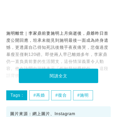
施明離世｜李家鼎前妻施明上月病逝後，鼎爺昨日首
度公開回應，坦承未能見到施明最後一面成為終身遺
憾，更透露自己得知死訊後幾乎夜夜痛哭，悲傷過度
暴瘦至僅剩120磅。即使兩人早已離婚多年，李家鼎
仍一直負責前妻的生活開支，這份情深義重令人動
容。他在訪問中深情表示「佢知我好愛錫佢」，這段
話背後隱藏著多年來的複雜情感。
閱讀全文
Tags :
再婚
復合
施明
李家鼎
圖片來源：網上圖片、Instagram