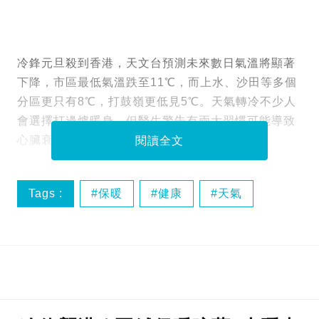
冷鋒元旦殺到香港，天文台預測未來數日氣溫將顯著
下降，市區最低氣溫跌至11℃，而上水、沙田等多個
分區更只有8℃，打鼓嶺更低見5℃。天氣轉冷不少人
會選擇打邊爐暖身，但醫生警告有兩大習慣可能導致
心臟衰竭，死亡率高達50%。
閱讀全文
Tags :
保暖
健康
天氣