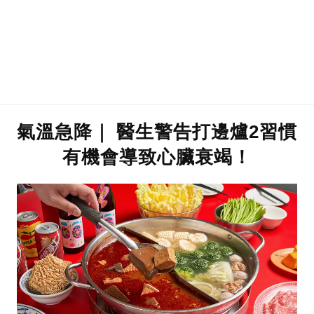
氣溫急降｜ 醫生警告打邊爐2習慣
有機會導致心臟衰竭！