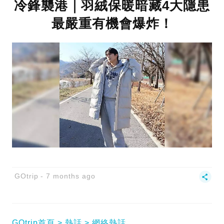
冷鋒襲港｜羽絨保暖暗藏4大隱患
最嚴重有機會爆炸！
GOtrip
7 months ago
GOtrip首頁
熱話
網絡熱話