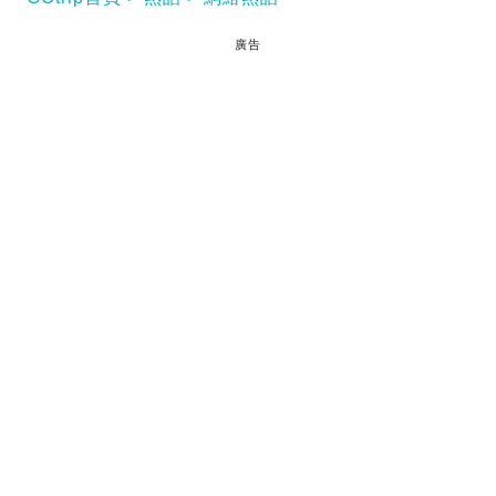
廣告
冷鋒即將在元旦後殺到香港，天文台預測市區氣溫將
急跌至11℃，而上水、沙田等地區更會低見8℃，打
鼓嶺更只有5℃。天氣轉冷之際，不少人會選擇穿羽絨
保暖，但原來羽絨服暗藏4大安全隱患，嚴重時更可