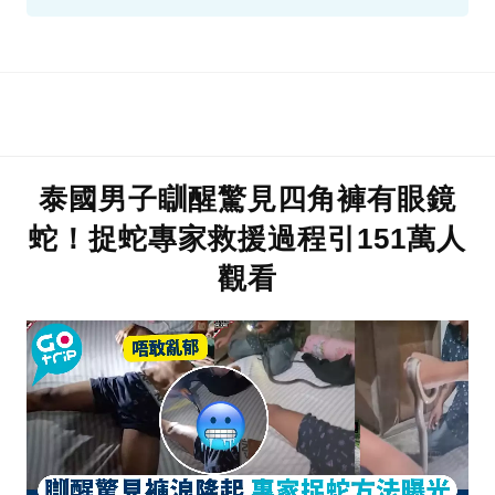
泰國男子瞓醒驚見四角褲有眼鏡
蛇！捉蛇專家救援過程引151萬人
觀看