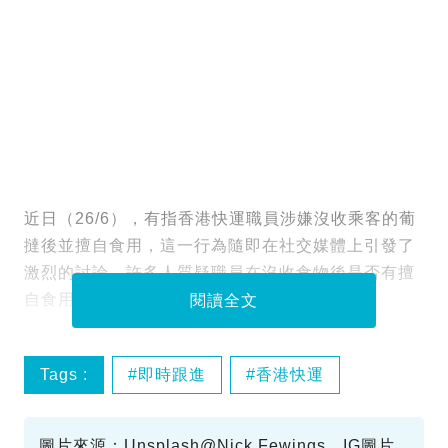
近日（26/6），有指香港快運職員涉嫌沒收乘客的葡
撻後並擅自食用，這一行為隨即在社交媒體上引發了
激烈的討論，許多人質疑職員在沒收食物後是否有擅
自食用。
閱讀全文
Tags :
即時跟進
香港快運
葡撻
航空新聞
圖片來源：Unsplash@Nick Fewings、IG圖片