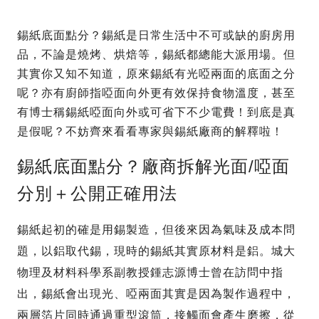
錫紙底面點分？錫紙是日常生活中不可或缺的廚房用
品，不論是燒烤、烘焙等，錫紙都總能大派用場。但
其實你又知不知道，原來錫紙有光啞兩面的底面之分
呢？亦有廚師指啞面向外更有效保持食物溫度，甚至
有博士稱錫紙啞面向外或可省下不少電費！到底是真
是假呢？不妨齊來看看專家與錫紙廠商的解釋啦！
錫紙底面點分？廠商拆解光面/啞面
分別＋公開正確用法
錫紙起初的確是用錫製造，但後來因為氣味及成本問
題，以鋁取代錫，現時的錫紙其實原材料是鋁。城大
物理及材料科學系副教授鍾志源博士曾在訪問中指
出，錫紙會出現光、啞兩面其實是因為製作過程中，
兩層箔片同時通過重型滾筒，接觸面會產生磨擦，從