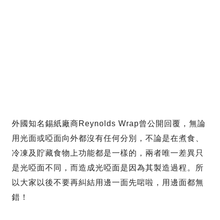
外國知名錫紙廠商Reynolds Wrap曾公開回覆，無論
用光面或啞面向外都沒有任何分別，不論是在煮食、
冷凍及貯藏食物上功能都是一樣的，兩者唯一差異只
是光啞面不同，而造成光啞面是因為其製造過程。所
以大家以後不要再糾結用邊一面先啱啦，用邊面都無
錯！