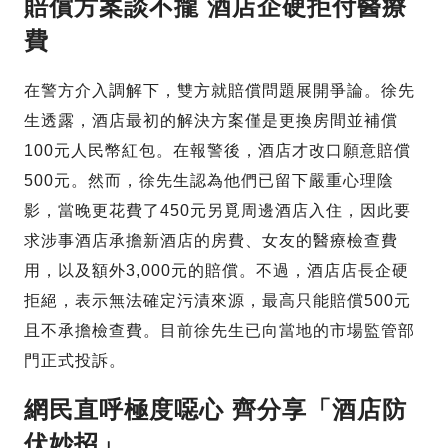
賠償方案談不攏 酒店企硬拒付醫療
費
在警方介入調解下，雙方就賠償問題展開爭論。徐先
生透露，酒店最初的解決方案僅是更換房間並補償
100元人民幣紅包。在報警後，酒店才改口願意賠償
500元。然而，徐先生認為他們已留下嚴重心理陰
影，當晚更花費了450元另覓周邊酒店入住，因此要
求涉事酒店承擔新酒店的房費、女友的醫療檢查費
用，以及額外3,000元的賠償。不過，酒店店長企硬
拒絕，表示無法確定污漬來源，最高只能賠償500元
且不承擔檢查費。目前徐先生已向當地的市場監管部
門正式投訴。
網民直呼極度噁心 齊分享「酒店防
伏妙招」