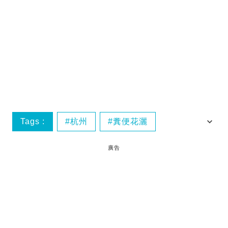
Tags :
杭州
糞便花灑
酒店衛生
廣告