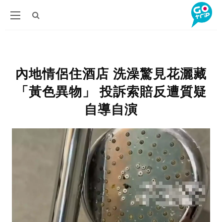
內地情侶住酒店 洗澡驚見花灑藏
「黃色異物」 投訴索賠反遭質疑
自導自演