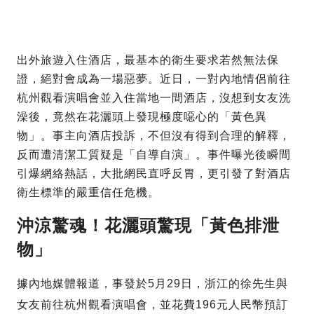
出外旅遊入住酒店，最基本的衛生要求若然無法保
證，絕對會成為一場惡夢。近日，一對內地情侶前往
杭州觀看演唱會並入住當地一間酒店，沒想到女友洗
澡後，竟然在花灑頭上發現極度噁心的「黃色異
物」。事主向酒店投訴，不但沒有得到合理的解釋，
反而遭清潔工質疑是「自導自演」。事件曝光後瞬間
引爆網絡熱話，大批網民直呼反胃，更引發了對酒店
衛生標準的嚴重信任危機。
沖涼驚魂！花灑頭驚現「黃色排泄
物」
據內地媒體報道，事發於5月29日，浙江的徐先生與
女友前往杭州觀看演唱會，並花費196元人民幣預訂