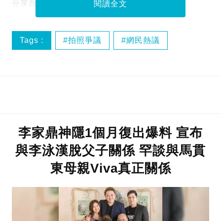
分享自己遇過的離譜經歷。
閱讀全文
Tags :
拍照爭議
網民熱議
香港賽馬
李家鼎神隱1個月復出爆料 宣布
與李泳漢脫父子關係 罕談與馬貫
東母親Viva真正關係