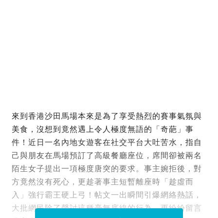
來到香港沙田馬場本來是為了享受熱烈的賽事氣氛與
美食，沒想到竟然遇上令人極度無語的「奇葩」事
件！近日一名內地女遊客在社交平台大吐苦水，指自
己與朋友在馬場預訂了高級餐廳座位，席間卻被兩名
陌生女子提出一項極度唐突的要求。事主婉拒後，對
方竟然沒有死心，更趁著事主短暫離座時「趁虛而
入」強行霸王硬上弓！帖文一出瞬間引爆網絡熱話，
大批網民除了聲討這種毫無底線的行為，更紛紛留言