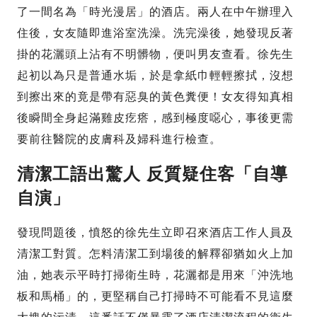
了一間名為「時光漫居」的酒店。兩人在中午辦理入
住後，女友隨即進浴室洗澡。洗完澡後，她發現反著
掛的花灑頭上沾有不明髒物，便叫男友查看。徐先生
起初以為只是普通水垢，於是拿紙巾輕輕擦拭，沒想
到擦出來的竟是帶有惡臭的黃色糞便！女友得知真相
後瞬間全身起滿雞皮疙瘩，感到極度噁心，事後更需
要前往醫院的皮膚科及婦科進行檢查。
清潔工語出驚人 反質疑住客「自導
自演」
發現問題後，憤怒的徐先生立即召來酒店工作人員及
清潔工對質。怎料清潔工到場後的解釋卻猶如火上加
油，她表示平時打掃衛生時，花灑都是用來「沖洗地
板和馬桶」的，更堅稱自己打掃時不可能看不見這麼