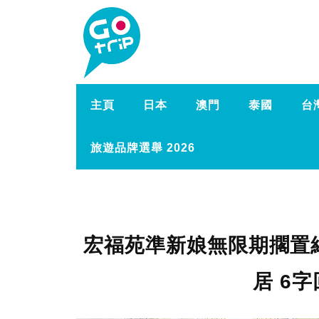
主頁
日本
澳門
泰國
台
旅遊品牌選舉 2026
宏福苑準新娘無限期擱置
居 6