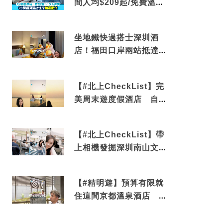
間人均$209起/免費溫泉/
近博多車站
坐地鐵快過搭士深圳酒
店！福田口岸兩站抵達
還有免費烘洗服務
【#北上CheckList】完
美周末遊度假酒店 自帶
電影院 必打卡深圳膠囊
列車
【#北上CheckList】帶
上相機發掘深圳南山文藝
角落 2天1夜住進海景套
房享受私人時光
【#精明遊】預算有限就
住這間京都溫泉酒店 車
站行5分鐘可達 必吃自助
早餐