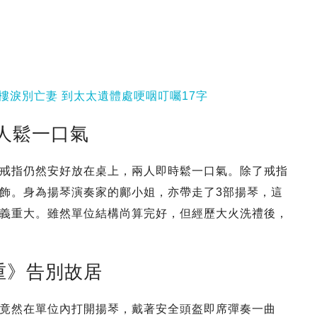
樓淚別亡妻 到太太遺體處哽咽叮囑17字
人鬆一口氣
戒指仍然安好放在桌上，兩人即時鬆一口氣。除了戒指
飾。身為揚琴演奏家的鄺小姐，亦帶走了3部揚琴，這
義重大。雖然單位結構尚算完好，但經歷大火洗禮後，
重》告別故居
竟然在單位內打開揚琴，戴著安全頭盔即席彈奏一曲