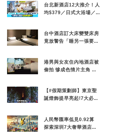
台北新酒店12大推介！人
均$379／日式大浴場／1
分鐘到捷運／米芝蓮推介
台中酒店訂大床變雙床房
竟放警告「睡另一張要加
錢」網民：好孤寒
港男與女友住內地酒店被
偷拍 慘成色情片主角 鏡
頭位置曝光 逾180間酒店
中招
【#假期策劃師】東京聖
誕燈飾提早亮起!7大必去
打卡點 快把路線收藏吧
人民幣匯率低見0.92算
探索深圳7大奢華酒店體