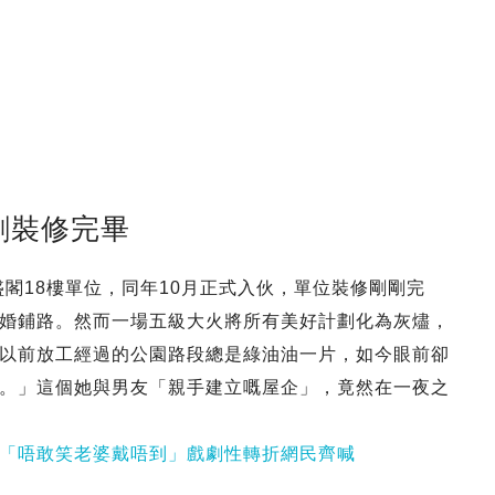
剛裝修完畢
盛閣18樓單位，同年10月正式入伙，單位裝修剛剛完
婚鋪路。然而一場五級大火將所有美好計劃化為灰燼，
以前放工經過的公園路段總是綠油油一片，如今眼前卻
。」這個她與男友「親手建立嘅屋企」，竟然在一夜之
「唔敢笑老婆戴唔到」戲劇性轉折網民齊喊