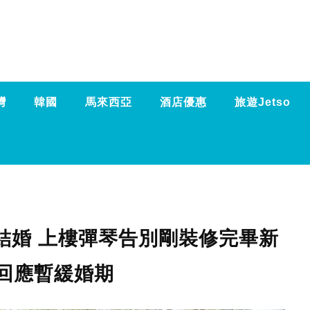
灣
韓國
馬來西亞
酒店優惠
旅遊Jetso
結婚 上樓彈琴告別剛裝修完畢新
字回應暫緩婚期