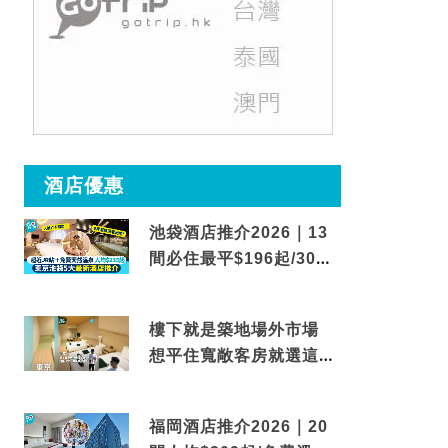
酒店優惠
池袋酒店推介2026｜13
間必住最平$196起/30秒
到車站/免費碳酸溫泉
樓下就是築地場外市場
想平住寬敞客房就選這間
東京酒店
福岡酒店推介2026｜20