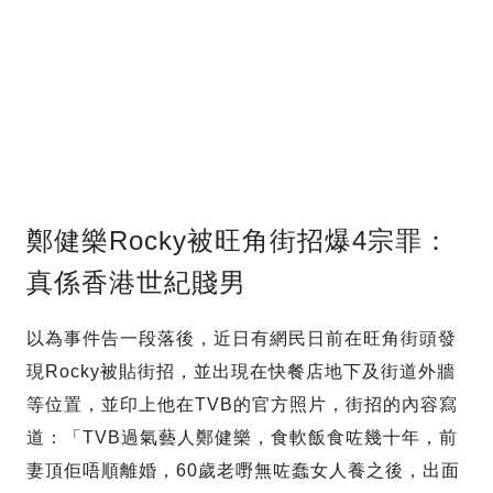
鄭健樂Rocky被旺角街招爆4宗罪：
真係香港世紀賤男
以為事件告一段落後，近日有網民日前在旺角街頭發
現Rocky被貼街招，並出現在快餐店地下及街道外牆
等位置，並印上他在TVB的官方照片，街招的內容寫
道：「TVB過氣藝人鄭健樂，食軟飯食咗幾十年，前
妻頂佢唔順離婚，60歲老嘢無咗蠢女人養之後，出面