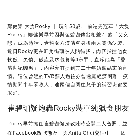
鄭健樂 大隻Rocky ｜ 現年58歲、 前港男冠軍「大隻
Rocky」鄭健樂早前因與崔碧珈傳出相差21歲「父女
戀」成為熱話，豈料女方澄清單身後兩人關係決裂。
近日Rocky更在旺角街頭被人貼街招，內容指控他食
軟飯、欠債、破產及求包養等4宗罪，直斥他為「香
港世紀賤男」，內容亦有提到其二十年婚姻結束的內
情。這位曾經的TVB藝人過往亦曾透露經濟困難，疫
情期間半年零收入，連兩個自閉症兒子的補習班都要
取消。
崔碧珈疑炮轟Rocky裝單純獵食朋友
Rocky早前擔任崔碧珈健身教練時公開二人合照，並
在Facebook改狀態為「與Anita Chui交往中」，因