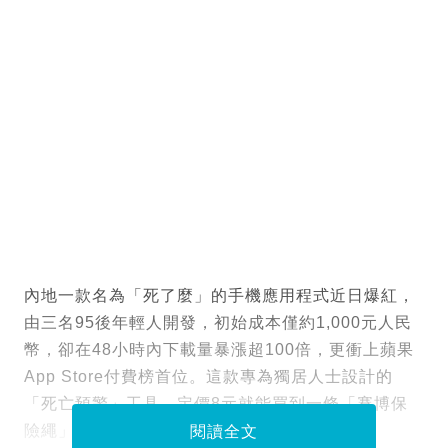
內地一款名為「死了麼」的手機應用程式近日爆紅，
由三名95後年輕人開發，初始成本僅約1,000元人民
幣，卻在48小時內下載量暴漲超100倍，更衝上蘋果
App Store付費榜首位。這款專為獨居人士設計的
「死亡預警」工具，定價8元就能買到一條「賽博保
險繩」，但其直白的命名卻引發巨大爭議。
閱讀全文