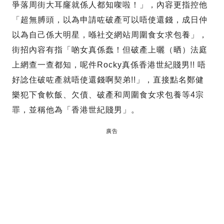
爭落周街大耳窿就係人都知㗎啦！」，內容更指控他
「超無膊頭，以為申請咗破產可以唔使還錢，成日仲
以為自己係大明星，喺社交網站周圍食女求包養」，
街招內容有指「啲女真係蠢！但破產上曬（晒）法庭
上網查一查都知，呢件Rocky真係香港世紀賤男!! 唔
好諗住破咗產就唔使還錢啊契弟!!」，直接點名鄭健
樂犯下食軟飯、欠債、破產和周圍食女求包養等4宗
罪，並稱他為「香港世紀賤男」。
廣告