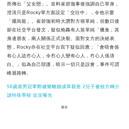
而傳出「父女戀」。豈料崔碧珈事後強調自己單身，
澄清只是Rocky單方面設定「交往中」，令他示愛
「擺烏龍」。崔碧珈初時大讚對方很單純，但數日後
卻在社交平台發文，疑似炮轟有人裝單純「獵食」其
身邊朋友，兩人關係正式決裂。面對女方的決絕表
態，Rocky亦在社交平台寫下疑似回應：「會唔會係
有心人諗冇心人，令冇心人變有心人，冇心人係清
白。」似為自己辯護，暗示一切只是誤會，事件可謂
峰迴路轉。
58歲港男冠軍鄭健樂離婚成單親爸 2兒子被校方轉介
讀特殊學校 近況曝光
廣告