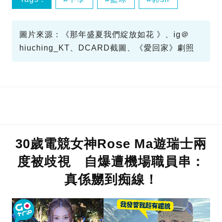
師生戀
圖片來源：《那年盛夏我們綻放如花 》、ig＠
hiuching_KT、DCARD截圖、《愛回家》劇照
30歲電競女神Rose Ma遊瑞士兩
度被歧視 自爆遭機場職員串：
真係嬲到痴線！