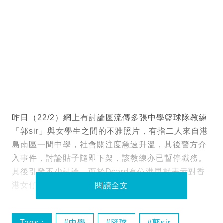
昨日（22/2）網上有討論區流傳多張中學籃球隊教練
「郭sir」與女學生之間的不雅照片，有指二人來自港
島南區一間中學，社會關注度急速升溫，其後警方介
入事件，討論貼子隨即下架，該教練亦已暫停職務。
其後引發不少討論，而於Dcard有位港男就表示對香
港女仔失望了！
閱讀全文
Tags :
中學
籃球
郭sir